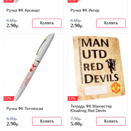
-52%
-52%
Ручка ФК Арсенал
Ручка ФК Интер
6
.
00
6
.
00
р.
р.
Купить
Купить
2
.
90
2
.
90
р.
р.
-52%
-33%
Тетрадь ФК Манчестер
Ручка ФК Тоттенхэм
Юнайтед Red Devils
6
.
00
7
.
50
р.
р.
Купить
Купить
2
.
90
5
.
00
р.
р.