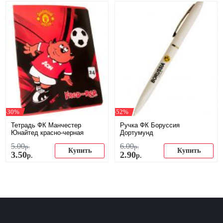
-30%
-52%
Тетрадь ФК Манчестер
Ручка ФК Боруссия
Юнайтед красно-черная
Дортумунд
5
.
00
6
.
00
р.
р.
Купить
Купить
3
.
50
2
.
90
р.
р.