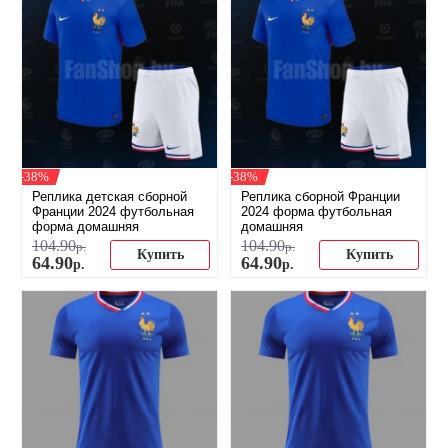
-38%
-38%
Реплика детская сборной
Реплика сборной Франции
Франции 2024 футбольная
2024 форма футбольная
форма домашняя
домашняя
104
.
90
104
.
90
р.
р.
Купить
Купить
64
.
90
64
.
90
р.
р.