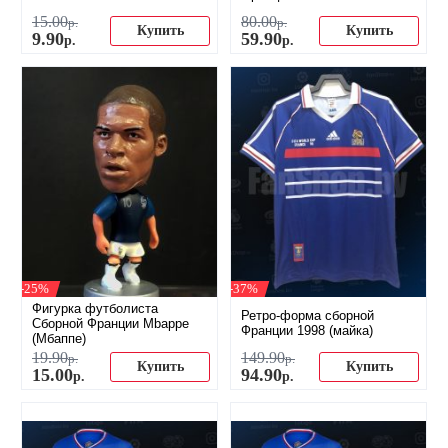
15
.
00
80
.
00
р.
р.
Купить
Купить
9
.
90
59
.
90
р.
р.
-25%
-37%
Фигурка футболиста
Ретро-форма сборной
Сборной Франции Mbappe
Франции 1998 (майка)
(Мбаппе)
19
.
90
149
.
90
р.
р.
Купить
Купить
15
.
00
94
.
90
р.
р.