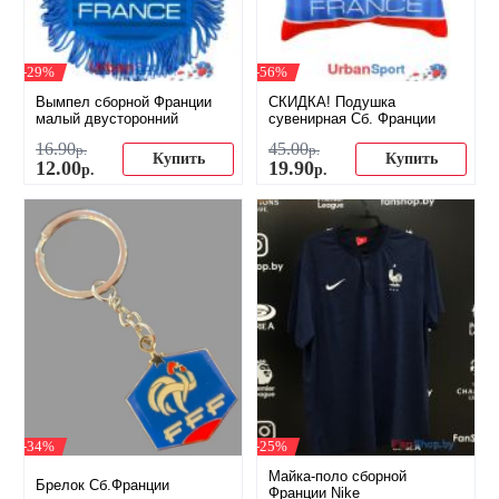
-29%
-56%
Вымпел сборной Франции
СКИДКА! Подушка
малый двусторонний
сувенирная Сб. Франции
16
.
90
45
.
00
р.
р.
Купить
Купить
12
.
00
19
.
90
р.
р.
-34%
-25%
Майка-поло сборной
Брелок Сб.Франции
Франции Nike