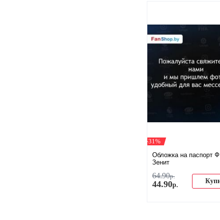
-31%
Обложка на паспорт 
Зенит
64
.
90
р.
Куп
44
.
90
р.