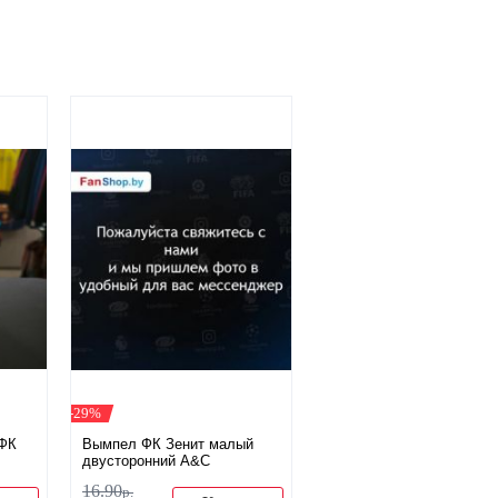
-29%
 ФК
Вымпел ФК Зенит малый
двусторонний A&C
16
.
90
р.