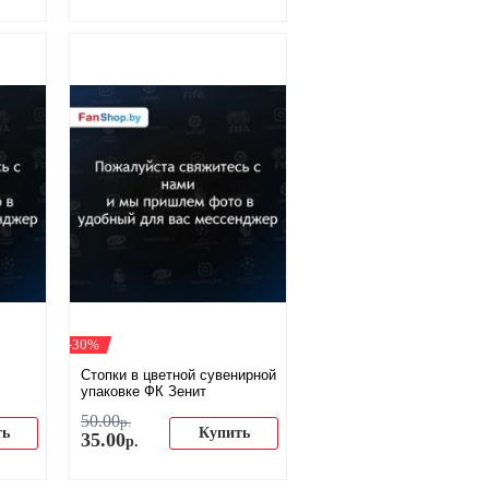
-30%
Стопки в цветной сувенирной
упаковке ФК Зенит
50
.
00
р.
ть
Купить
35
.
00
р.