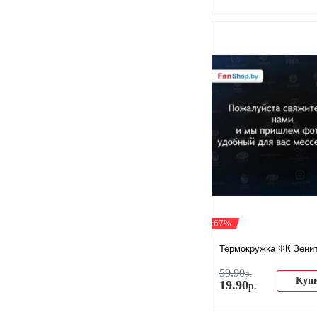
-67%
Термокружка ФК Зени
59
.
90
р.
Куп
19
.
90
р.