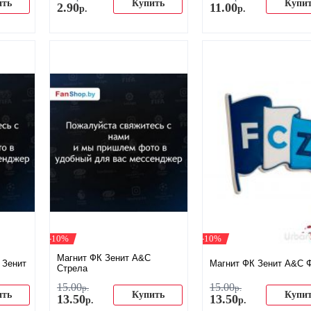
ить
Купить
Купи
2
.
90
11
.
00
р.
р.
-10%
-10%
Магнит ФК Зенит A&C
 Зенит
Магнит ФК Зенит A&C 
Стрела
15
.
00
15
.
00
р.
р.
ить
Купить
Купи
13
.
50
13
.
50
р.
р.