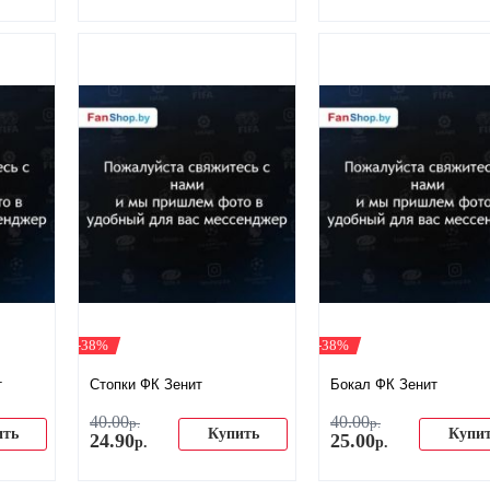
-38%
-38%
т
Стопки ФК Зенит
Бокал ФК Зенит
40
.
00
40
.
00
р.
р.
ить
Купить
Купи
24
.
90
25
.
00
р.
р.