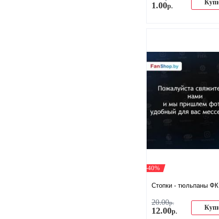
Куп
1
.
00
р.
-40%
​Стопки - тюльпаны ФК
20
.
00
р.
Куп
12
.
00
р.