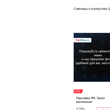
Сувениры и атрибутика (
-33%
Наклейка ФК Зенит
маленькая
1
.
50
р.