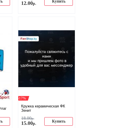
ть
Купить
12
.
00
р.
-17%
Кружка керамическая ФК
Флаг
Зенит
18
.
00
р.
ть
Купить
15
.
00
р.