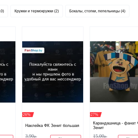
10)
Кружки и термокружки (2)
Бокалы, стопки, пепельницы (4)
-26%
-27%
Карандашница - фанат
Наклейка ФК Зенит большая
Зенит
3
.
90
15
.
00
р.
р.