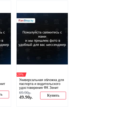
-29%
Универсальная обложка для
нит
паспорта и водительского
удостоверения ФК Зенит
69
.
90
р.
ть
Купить
49
.
90
р.