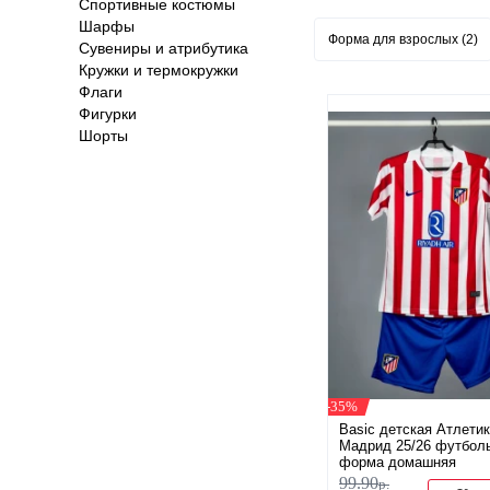
Спортивные костюмы
Шарфы
Форма для взрослых (2)
Сувениры и атрибутика
Кружки и термокружки
Флаги
Фигурки
Шорты
-35%
Basic детская Атлети
Мадрид 25/26 футбол
форма домашняя
99
.
90
р.