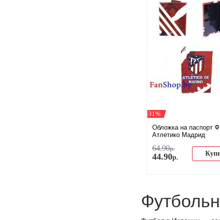
-31%
Обложка на паспорт 
Атлетико Мадрид
64
.
90
р.
Куп
44
.
90
р.
Футбольн