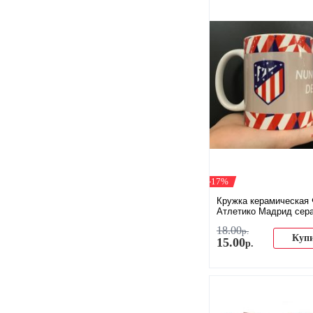
-17%
Кружка керамическая
Атлетико Мадрид сер
18
.
00
р.
Куп
15
.
00
р.