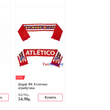
-35%
Шарф ФК Атлетико
атрибутика
84
.
90
р.
ть
Купить
54
.
90
р.