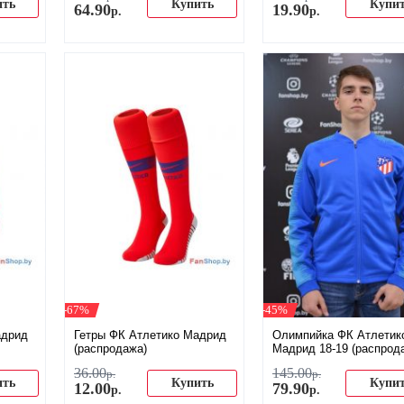
ить
Купить
Купи
64
.
90
19
.
90
р.
р.
-67%
-45%
адрид
Гетры ФК Атлетико Мадрид
Олимпийка ФК Атлетик
(распродажа)
Мадрид 18-19 (распрод
36
.
00
145
.
00
р.
р.
ить
Купить
Купи
12
.
00
79
.
90
р.
р.