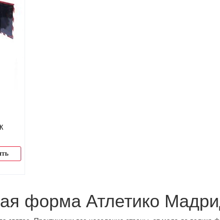
ФК
ить
ая форма Атлетико Мадри