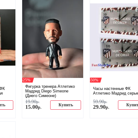
-25%
-50%
Фигурка тренера Атлетико
 ФК
Часы настенные ФК
Мадрид Diego Simeone
ая
Атлетико Мадрид серы
(Диего Симеоне)
19
.
90
59
.
90
р.
р.
ить
Купить
Купи
15
.
00
29
.
90
р.
р.