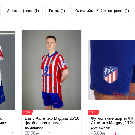
Детская форма (1)
Гетры (1)
Олимпийки, байки, ветровки (2)
-35%
-56%
ко
Basic Атлетико Мадрид 25/26
Футбольные шорты ФК
ьная
футбольная форма
Атлетико Мадрид 19-20
домашняя
домашние
99
.
90
45
.
00
р.
р.