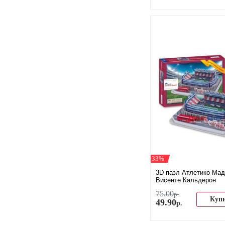
-33%
3D пазл Атлетико Ма
Висенте Кальдерон
75
.
00
р.
Куп
49
.
90
р.