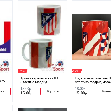
-17%
-17%
Кружка керамическая ФК
Кружка керамическая 
дрид
Атлетико Мадрид
Атлетико Мадрид моза
18
.
00
18
.
00
р.
р.
ить
Купить
Купи
15
.
00
15
.
00
р.
р.