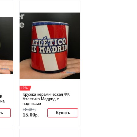
-17%
Кружка керамическая ФК
ФК
Атлетико Мадрид с
ика
надписью
18
.
00
р.
ть
Купить
15
.
00
р.