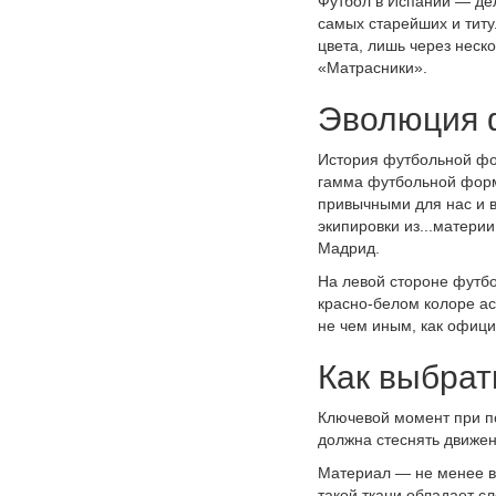
Футбол в Испании — дел
самых старейших и тит
цвета, лишь через неск
«Матрасники».
Эволюция 
История футбольной фор
гамма футбольной форм
привычными для нас и 
экипировки из...матери
Мадрид.
На левой стороне футбо
красно-белом колоре ас
не чем иным, как офиц
Как выбра
Ключевой момент при п
должна стеснять движен
Материал — не менее в
такой ткани обладает 