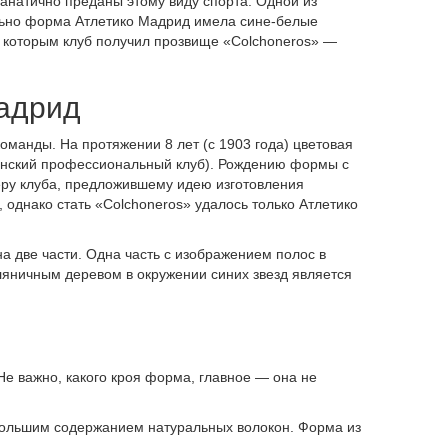
фанатично преданы этому виду спорта. Одной из
льно форма Атлетико Мадрид имела сине-белые
я которым клуб получил прозвище «Colchoneros» —
адрид
манды. На протяжении 8 лет (с 1903 года) цветовая
панский профессиональный клуб). Рождению формы с
ру клуба, предложившему идею изготовления
, однако стать «Colchoneros» удалось только Атлетико
а две части. Одна часть с изображением полос в
ляничным деревом в окружении синих звезд является
 важно, какого кроя форма, главное — она не
большим содержанием натуральных волокон. Форма из