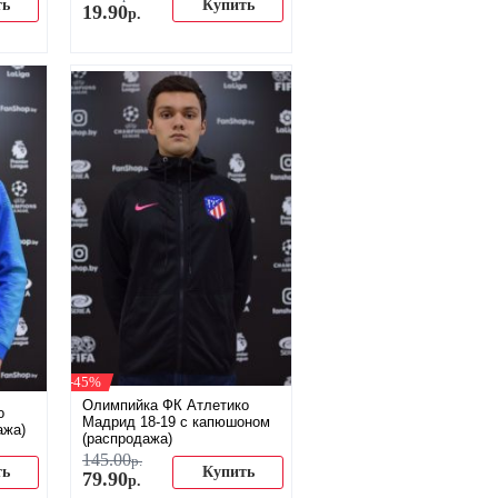
ть
Купить
19
.
90
р.
-45%
Олимпийка ФК Атлетико
о
Мадрид 18-19 с капюшоном
ажа)
(распродажа)
145
.
00
р.
ть
Купить
79
.
90
р.