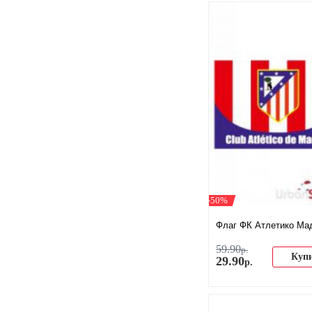
-50%
Флаг ФК Атлетико Ма
59
.
90
р.
Куп
29
.
90
р.