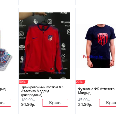
-50%
-22%
Тренировочный костюм ФК
дрид
Футболка ФК Атлетико
Атлетико Мадрид
Мадрид
(распродажа)
189
.
90
45
.
00
р.
р.
ить
Купить
Купи
94
.
90
34
.
90
р.
р.