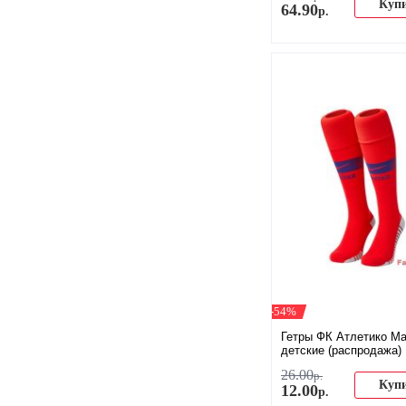
Куп
64
.
90
р.
-54%
Гетры ФК Атлетико М
детские (распродажа)
26
.
00
р.
Куп
12
.
00
р.