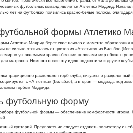
о святое. Практически все население страны, от мала до велика 
улованных футбольных команд является Атлетико Мадрид. Изнача
олько лет на футболках появились красно-белые полосы, благодар
футбольной формы Атлетико М
мы Атлетико Мадрид берет свое начало с момента образования ко
ы не сильно отличалась от цветов из «Атлетика» из Бильбао (Ис
всемирно узнаваемыми красно-белыми полосами мир обязан трене
и для матрасов. Немного позже эту идею подхватили и другие клубы
лки традиционно расположен герб клуба, визуально разделенный н
социируется с «Атлетика» (Бильбао), а вторая — медведь под зем
иальным гербом Мадрида.
ть футбольную форму
одборе футбольной формы — обеспечение комфортности игрока. Не
ий.
ажный критерий. Предпочтение следует отдавать полиэстеру с не
следующими отличительными особенностями: