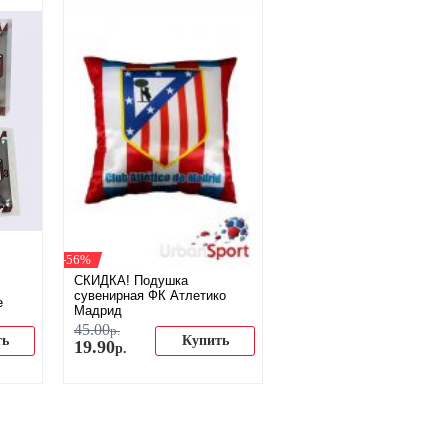
-56%
СКИДКА! Подушка
сувенирная ФК Атлетико
е
Мадрид
45
.
00
р.
ть
Купить
19
.
90
р.