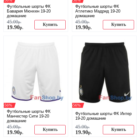
-56%
-56%
Футбольные шорты ФК
Футбольные шорты ФК
Бавария Мюнхен 19-20
Атлетико Мадрид 19-20
домашние
домашние
45
.
00
45
.
00
р.
р.
Купить
Купить
19
.
90
19
.
90
р.
р.
-56%
-56%
Футбольные шорты ФК
Футбольные шорты ФК Интер
Манчестер Сити 19-20
19-20 домашние
домашние
45
.
00
45
.
00
р.
р.
Купить
Купить
19
.
90
19
.
90
р.
р.