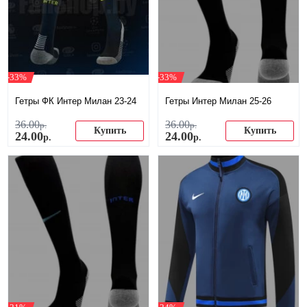
-33%
-33%
Гетры ФК Интер Милан 23-24
Гетры Интер Милан 25-26
36
.
00
36
.
00
р.
р.
Купить
Купить
24
.
00
24
.
00
р.
р.