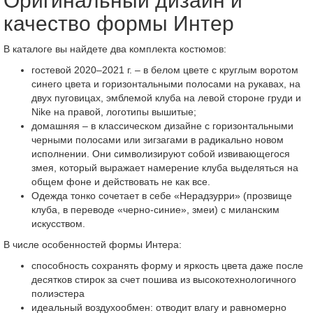
Оригинальный дизайн и
качество формы Интер
В каталоге вы найдете два комплекта костюмов:
гостевой 2020–2021 г. – в белом цвете с круглым воротом
синего цвета и горизонтальными полосами на рукавах, на
двух пуговицах, эмблемой клуба на левой стороне груди и
Nike на правой, логотипы вышитые;
домашняя – в классическом дизайне с горизонтальными
черными полосами или зигзагами в радикально новом
исполнении. Они символизируют собой извивающегося
змея, который выражает намерение клуба выделяться на
общем фоне и действовать не как все.
Одежда тонко сочетает в себе «Нерадзурри» (прозвище
клуба, в переводе «черно-синие», змеи) с миланским
искусством.
В числе особенностей формы Интера:
способность сохранять форму и яркость цвета даже после
десятков стирок за счет пошива из высокотехнологичного
полиэстера
идеальный воздухообмен: отводит влагу и равномерно