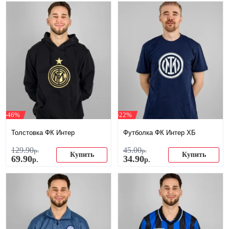
-46%
-22%
Толстовка ФК Интер
Футболка ФК Интер ХБ
129
.
90
45
.
00
р.
р.
Купить
Купить
69
.
90
34
.
90
р.
р.