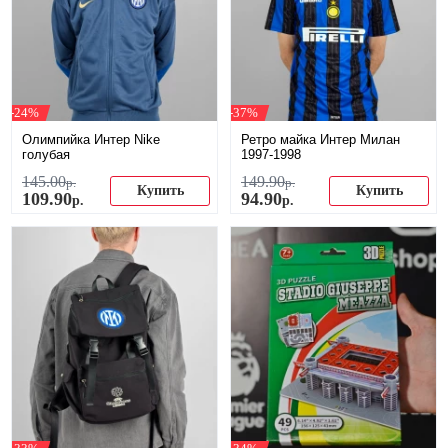
-24%
-37%
Олимпийка Интер Nike
Ретро майка Интер Милан
голубая
1997-1998
145
.
00
149
.
90
р.
р.
Купить
Купить
109
.
90
94
.
90
р.
р.