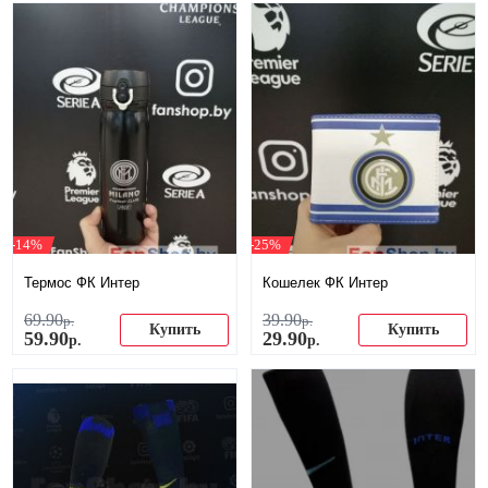
-14%
-25%
Термос ФК Интер
Кошелек ФК Интер
69
.
90
39
.
90
р.
р.
Купить
Купить
59
.
90
29
.
90
р.
р.