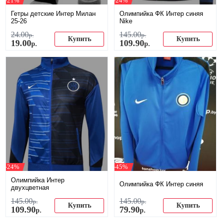
-21%
-24%
Гетры детские Интер Милан
Олимпийка ФК Интер синяя
25-26
Nike
24
.
00
145
.
00
р.
р.
Купить
Купить
19
.
00
109
.
90
р.
р.
-24%
-45%
Олимпийка Интер
Олимпийка ФК Интер синяя
двухцветная
145
.
00
145
.
00
р.
р.
Купить
Купить
109
.
90
79
.
90
р.
р.