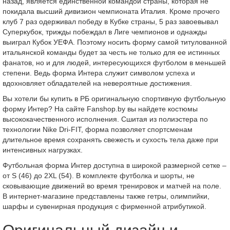
назад, является единственной командой страны, которая не
покидала высший дивизион чемпионата Италия. Кроме прочего
клуб 7 раз одерживал победу в Кубке страны, 5 раз завоевывал
Суперкубок, трижды побеждал в Лиге чемпионов и однажды
выиграл Кубок УЕФА. Поэтому носить форму самой титулованной
итальянской команды будет за честь не только для ее истинных
фанатов, но и для людей, интересующихся футболом в меньшей
степени. Ведь форма Интера служит символом успеха и
вдохновляет обладателей на невероятные достижения.
Вы хотели бы купить в РБ оригинальную спортивную футбольную
форму Интер? На сайте Fanshop.by вы найдете костюмы
высококачественного исполнения. Сшитая из полиэстера по
технологии Nike Dri-FIT, форма позволяет спортсменам
длительное время сохранять свежесть и сухость тела даже при
интенсивных нагрузках.
Футбольная форма Интер доступна в широкой размерной сетке –
от S (46) до 2XL (54). В комплекте футболка и шорты, не
сковывающие движений во время тренировок и матчей на поле.
В интернет-магазине представлены также гетры, олимпийки,
шарфы и сувенирная продукция с фирменной атрибутикой.