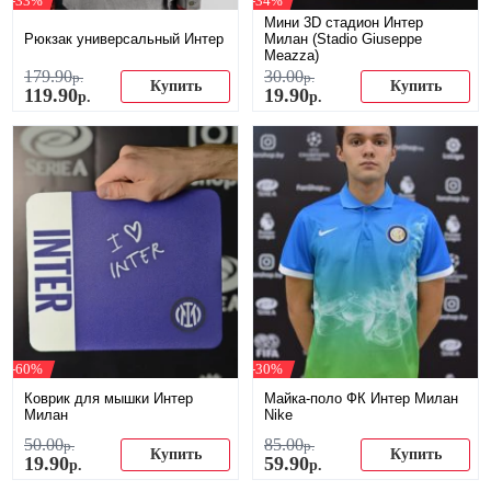
-33%
-34%
Мини 3D стадион Интер
Рюкзак универсальный Интер
Милан (Stadio Giuseppe
Meazza)
179
.
90
30
.
00
р.
р.
Купить
Купить
119
.
90
19
.
90
р.
р.
-60%
-30%
Коврик для мышки Интер
Майка-поло ФК Интер Милан
Милан
Nike
50
.
00
85
.
00
р.
р.
Купить
Купить
19
.
90
59
.
90
р.
р.