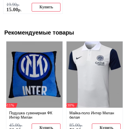
19
.
90
р.
Купить
15
.
00
р.
Рекомендуемые товары
-11%
-30%
Подушка сувенирная ФК
Майка-поло Интер Милан
Интер Милан
белая
45
.
00
85
.
00
р.
р.
Купить
Купить