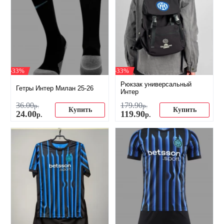
-33%
-33%
Рюкзак универсальный
Гетры Интер Милан 25-26
Интер
36
.
00
179
.
90
р.
р.
Купить
Купить
24
.
00
119
.
90
р.
р.