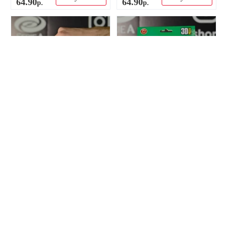
64
.
90
64
.
90
р.
р.
-60%
-34%
Мини 3D стадион Интер
Коврик для мышки Интер
Милан (Stadio Giuseppe
Милан
Meazza)
50
.
00
30
.
00
р.
р.
Купить
Купить
19
.
90
19
.
90
р.
р.