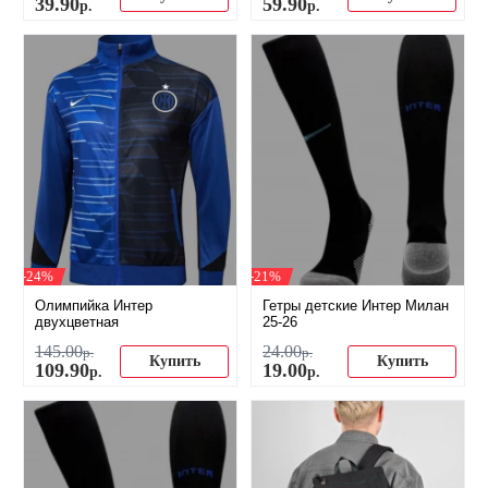
39
.
90
59
.
90
р.
р.
-24%
-21%
Олимпийка Интер
Гетры детские Интер Милан
двухцветная
25-26
145
.
00
24
.
00
р.
р.
Купить
Купить
109
.
90
19
.
00
р.
р.