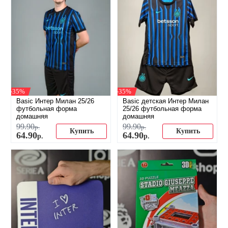
-35%
-35%
Basic Интер Милан 25/26
Basic детская Интер Милан
футбольная форма
25/26 футбольная форма
домашняя
домашняя
99
.
90
99
.
90
р.
р.
Купить
Купить
64
.
90
64
.
90
р.
р.