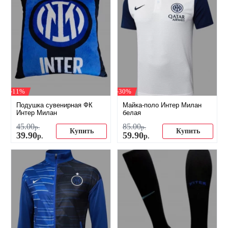
-11%
-30%
Подушка сувенирная ФК
Майка-поло Интер Милан
Интер Милан
белая
45
.
00
85
.
00
р.
р.
Купить
Купить
39
.
90
59
.
90
р.
р.