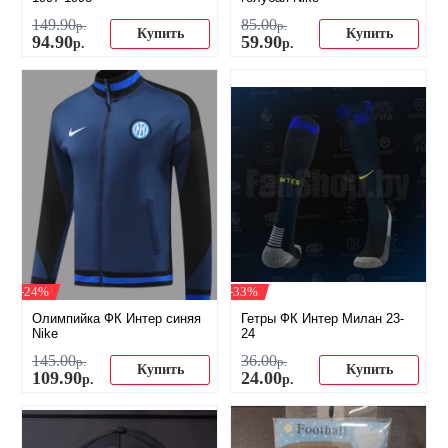
149
.
90
85
.
00
р.
р.
Купить
Купить
94
.
90
59
.
90
р.
р.
-24%
-33%
Олимпийка ФК Интер синяя
Гетры ФК Интер Милан 23-
Nike
24
145
.
00
36
.
00
р.
р.
Купить
Купить
109
.
90
24
.
00
р.
р.