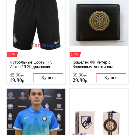
-56%
-25%
Футбольные шорты ФК
Кошелек ФК Интер с
Интер 19-20 домашние
бронзовым логотипом
45
.
00
39
.
90
р.
р.
Купить
Купить
19
.
90
29
.
90
р.
р.