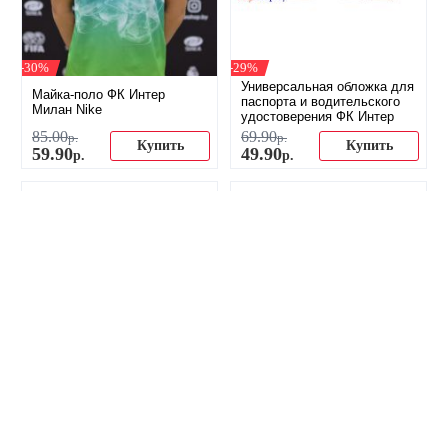
-30%
-29%
Универсальная обложка для
Майка-поло ФК Интер
паспорта и водительского
Милан Nike
удостоверения ФК Интер
85
.
00
69
.
90
р.
р.
Купить
Купить
59
.
90
49
.
90
р.
р.
-22%
Зажим для денег ФК Интер
Футболка ФК Интер Милан
Милан