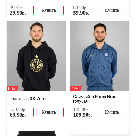
39
.
90
69
.
90
р.
р.
Купить
Купить
29
.
90
59
.
90
р.
р.
-46%
-24%
Олимпийка Интер Nike
Толстовка ФК Интер
голубая
129
.
90
145
.
00
р.
р.
Купить
Купить
69
.
90
109
.
90
р.
р.