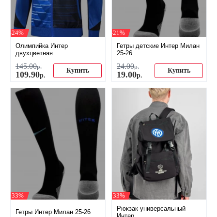
-24%
-21%
Олимпийка Интер
Гетры детские Интер Милан
двухцветная
25-26
145
.
00
24
.
00
р.
р.
Купить
Купить
109
.
90
19
.
00
р.
р.
-33%
-33%
Рюкзак универсальный
Гетры Интер Милан 25-26
Интер