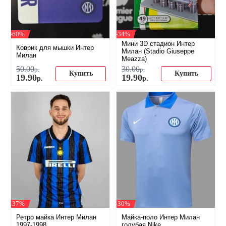
-60%
-34%
Мини 3D стадион Интер
Коврик для мышки Интер
Милан (Stadio Giuseppe
Милан
Meazza)
50
.
00
30
.
00
р.
р.
Купить
Купить
19
.
90
19
.
90
р.
р.
-37%
-30%
Ретро майка Интер Милан
Майка-поло Интер Милан
1997-1998
голубая Nike