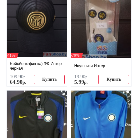
-41%
-70%
Бейсболка(кепка) ФК Интер
Наушники Интер
черная
109
.
90
19
.
90
р.
р.
Купить
Купить
64
.
90
5
.
99
р.
р.