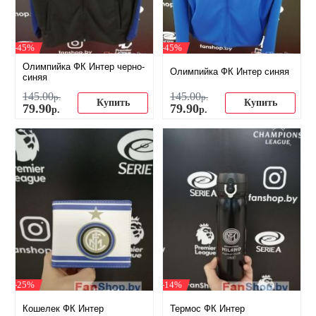
-45%
-45%
Олимпийка ФК Интер черно-
Олимпийка ФК Интер синяя
синяя
145
.
00
145
.
00
р.
р.
Купить
Купить
79
.
90
79
.
90
р.
р.
-25%
-14%
Кошелек ФК Интер
Термос ФК Интер