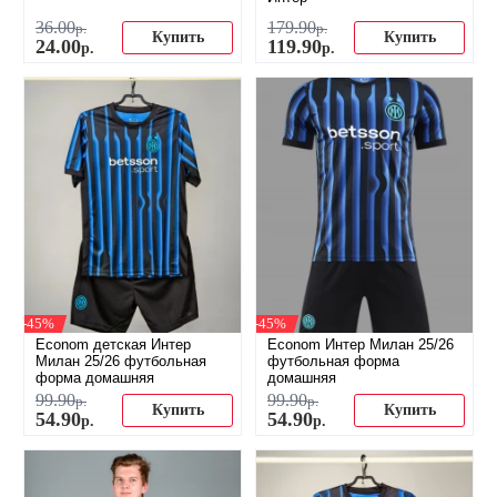
36
.
00
179
.
90
р.
р.
Купить
Купить
24
.
00
119
.
90
р.
р.
-45%
-45%
Econom детская Интер
Econom Интер Милан 25/26
Милан 25/26 футбольная
футбольная форма
форма домашняя
домашняя
99
.
90
99
.
90
р.
р.
Купить
Купить
54
.
90
54
.
90
р.
р.