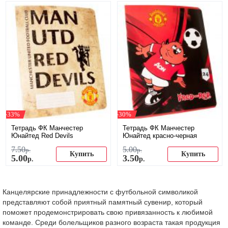
-33%
-30%
Тетрадь ФК Манчестер
Тетрадь ФК Манчестер
Юнайтед Red Devils
Юнайтед красно-черная
7
.
50
5
.
00
р.
р.
Купить
Купить
5
.
00
3
.
50
р.
р.
Канцелярские принадлежности с футбольной символикой
представляют собой приятный памятный сувенир, который
поможет продемонстрировать свою привязанность к любимой
команде. Среди болельщиков разного возраста такая продукция