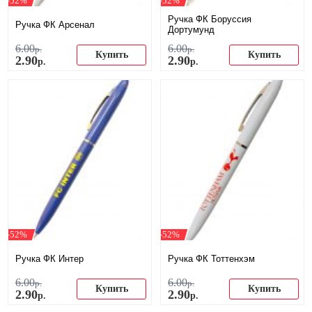
-52%
-52%
Ручка ФК Боруссия
Ручка ФК Арсенал
Дортумунд
6
.
00
6
.
00
р.
р.
Купить
Купить
2
.
90
2
.
90
р.
р.
-52%
-52%
Ручка ФК Интер
Ручка ФК Тоттенхэм
6
.
00
6
.
00
р.
р.
Купить
Купить
2
.
90
2
.
90
р.
р.