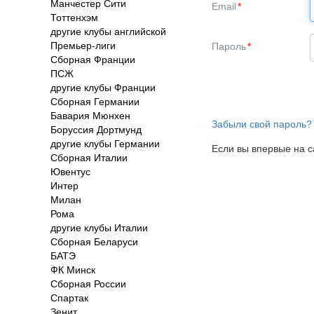
Манчестер Сити
Email
Тоттенхэм
другие клубы английской
Премьер-лиги
Пароль
Сборная Франции
ПСЖ
другие клубы Франции
Сборная Германии
Бавария Мюнхен
Забыли свой пароль?
Боруссия Дортмунд
другие клубы Германии
Если вы впервые на с
Сборная Италии
Ювентус
Интер
Милан
Рома
другие клубы Италии
Сборная Беларуси
БАТЭ
ФК Минск
Сборная России
Спартак
Зенит