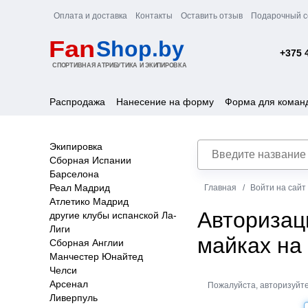
Оплата и доставка
Контакты
Оставить отзыв
Подарочный с
+375 
Распродажа
Нанесение на форму
Форма для коман
Экипировка
Сборная Испании
Барселона
Реал Мадрид
Главная
Войти на сайт
Атлетико Мадрид
Авторизац
другие клубы испанской Ла-
Лиги
майках на
Сборная Англии
Манчестер Юнайтед
Челси
Арсенал
Пожалуйста, авторизуйте
Ливерпуль