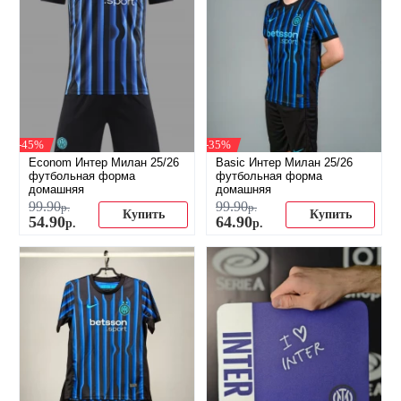
-45%
-35%
Econom Интер Милан 25/26
Basic Интер Милан 25/26
футбольная форма
футбольная форма
домашняя
домашняя
99
.
90
99
.
90
р.
р.
Купить
Купить
54
.
90
64
.
90
р.
р.