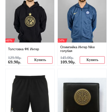
-46%
-24%
Олимпийка Интер Nike
Толстовка ФК Интер
голубая
129
.
90
145
.
00
р.
р.
Купить
Купить
69
.
90
109
.
90
р.
р.