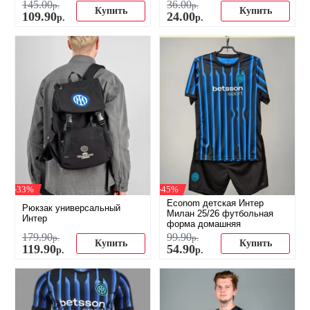
145
.
00
36
.
00
р.
р.
Купить
Купить
109
.
90
24
.
00
р.
р.
-33%
-45%
Econom детская Интер
Рюкзак универсальный
Милан 25/26 футбольная
Интер
форма домашняя
179
.
90
99
.
90
р.
р.
Купить
Купить
119
.
90
54
.
90
р.
р.