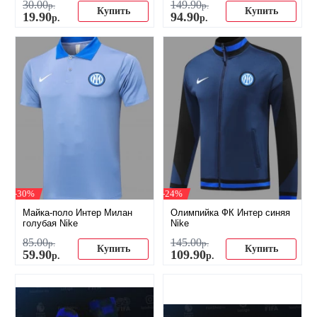
30
.
00
149
.
90
р.
р.
Купить
Купить
19
.
90
94
.
90
р.
р.
-30%
-24%
Майка-поло Интер Милан
Олимпийка ФК Интер синяя
голубая Nike
Nike
85
.
00
145
.
00
р.
р.
Купить
Купить
59
.
90
109
.
90
р.
р.