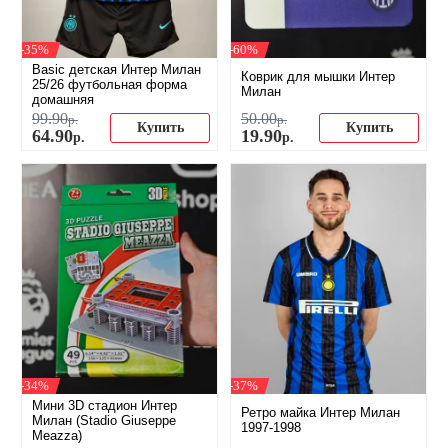
-35%
-60%
Basic детская Интер Милан
Коврик для мышки Интер
25/26 футбольная форма
Милан
домашняя
99
.
90
50
.
00
р.
р.
Купить
Купить
64
.
90
19
.
90
р.
р.
-34%
-37%
Мини 3D стадион Интер
Ретро майка Интер Милан
Милан (Stadio Giuseppe
1997-1998
Meazza)