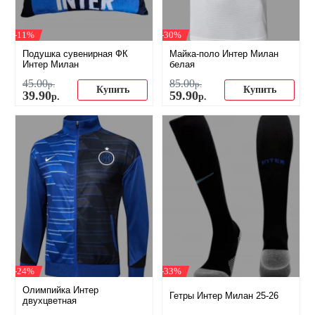
-11%
-30%
Подушка сувенирная ФК
Майка-поло Интер Милан
Интер Милан
белая
45
.
00
85
.
00
р.
р.
Купить
Купить
39
.
90
59
.
90
р.
р.
-24%
-33%
Олимпийка Интер
Гетры Интер Милан 25-26
двухцветная