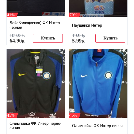
-41%
-70%
Бейсболка(кепка) ФК Интер
Наушники Интер
черная
109
.
90
19
.
90
р.
р.
Купить
Купить
64
.
90
5
.
99
р.
р.
-45%
-45%
Олимпийка ФК Интер черно-
Олимпийка ФК Интер синяя
синяя