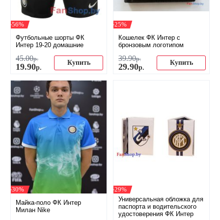
-56%
-25%
Футбольные шорты ФК
Кошелек ФК Интер с
Интер 19-20 домашние
бронзовым логотипом
45
.
00
39
.
90
р.
р.
Купить
Купить
19
.
90
29
.
90
р.
р.
-30%
-29%
Универсальная обложка для
Майка-поло ФК Интер
паспорта и водительского
Милан Nike
удостоверения ФК Интер