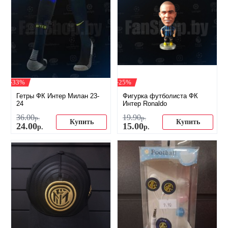
-33%
-25%
Гетры ФК Интер Милан 23-
Фигурка футболиста ФК
24
Интер Ronaldo
36
.
00
19
.
90
р.
р.
Купить
Купить
24
.
00
15
.
00
р.
р.