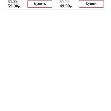
85
.
00
69
.
90
р.
р.
Купить
Купить
59
.
90
49
.
90
р.
р.
-22%
Зажим для денег ФК Интер
Футболка ФК Интер Милан
Милан
45
.
00
р.
Купить
44
.
90
р.
Купить
34
.
90
р.