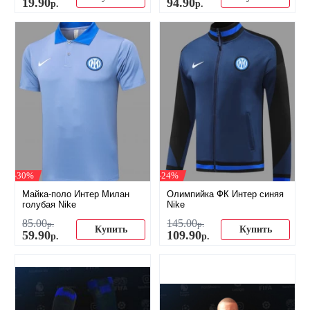
19
.
90
94
.
90
р.
р.
-30%
-24%
Майка-поло Интер Милан
Олимпийка ФК Интер синяя
голубая Nike
Nike
85
.
00
145
.
00
р.
р.
Купить
Купить
59
.
90
109
.
90
р.
р.