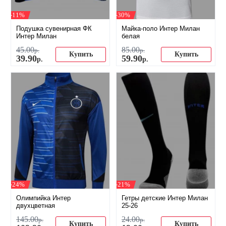
-11%
-30%
Подушка сувенирная ФК
Майка-поло Интер Милан
Интер Милан
белая
45
.
00
85
.
00
р.
р.
Купить
Купить
39
.
90
59
.
90
р.
р.
-24%
-21%
Олимпийка Интер
Гетры детские Интер Милан
двухцветная
25-26
145
.
00
24
.
00
р.
р.
Купить
Купить