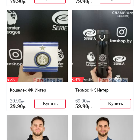
79
.
90
79
.
90
р.
р.
-25%
-14%
Кошелек ФК Интер
Термос ФК Интер
39
.
90
69
.
90
р.
р.
Купить
Купить
29
.
90
59
.
90
р.
р.