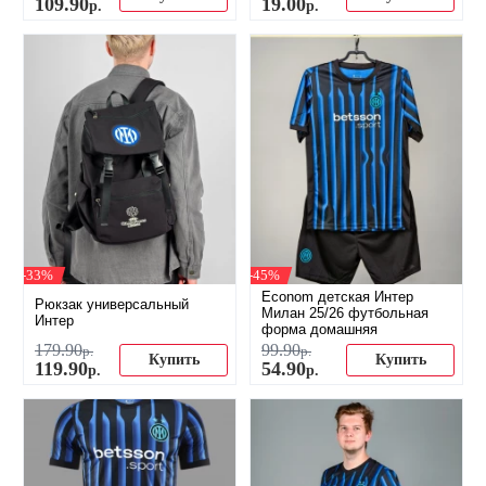
109
.
90
19
.
00
р.
р.
-33%
-45%
Econom детская Интер
Рюкзак универсальный
Милан 25/26 футбольная
Интер
форма домашняя
179
.
90
99
.
90
р.
р.
Купить
Купить
119
.
90
54
.
90
р.
р.