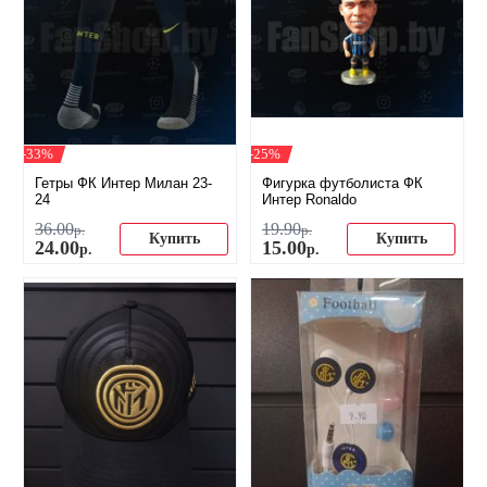
-33%
-25%
Гетры ФК Интер Милан 23-
Фигурка футболиста ФК
24
Интер Ronaldo
36
.
00
19
.
90
р.
р.
Купить
Купить
24
.
00
15
.
00
р.
р.