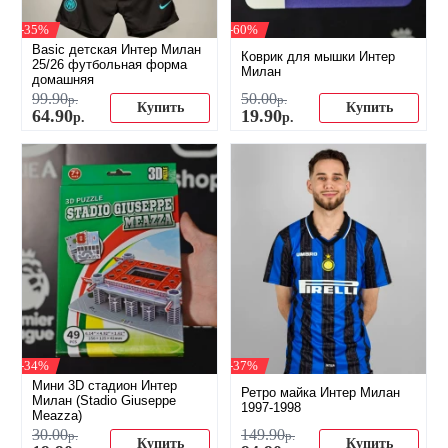
-35%
-60%
Basic детская Интер Милан
Коврик для мышки Интер
25/26 футбольная форма
Милан
домашняя
99
.
90
50
.
00
р.
р.
Купить
Купить
64
.
90
19
.
90
р.
р.
-34%
-37%
Мини 3D стадион Интер
Ретро майка Интер Милан
Милан (Stadio Giuseppe
1997-1998
Meazza)
30
.
00
149
.
90
р.
р.
Купить
Купить