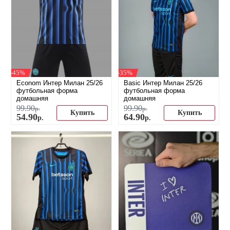
-45%
-35%
Econom Интер Милан 25/26
Basic Интер Милан 25/26
футбольная форма
футбольная форма
домашняя
домашняя
99
.
90
99
.
90
р.
р.
Купить
Купить
54
.
90
64
.
90
р.
р.