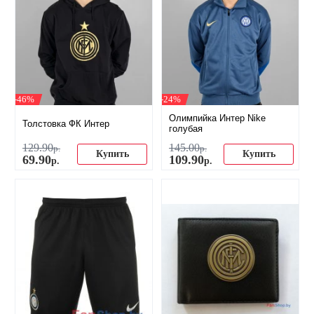
-46%
-24%
Олимпийка Интер Nike
Толстовка ФК Интер
голубая
129
.
90
145
.
00
р.
р.
Купить
Купить
69
.
90
109
.
90
р.
р.