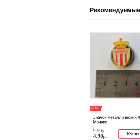
Рекомендуемые
-51%
Значок металлический 
Монако
9
.
90
р.
Купит
4
.
90
р.