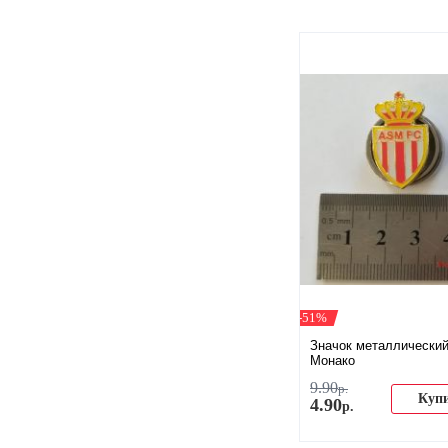
-51%
Значок металлически
Монако
9
.
90
р.
Куп
4
.
90
р.