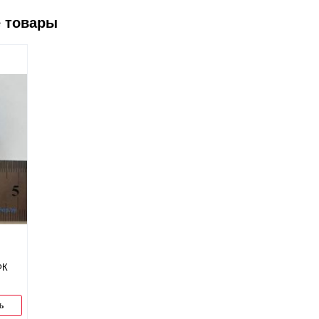
 товары
ФК
ь