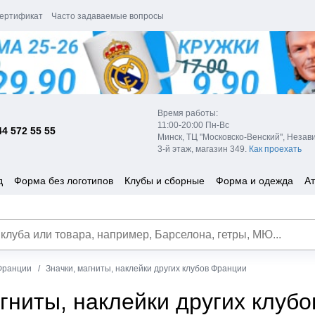
ертификат
Часто задаваемые вопросы
Время работы:
11:00-20:00 Пн-Вс
44 572 55 55
Минск, ТЦ "Московско-Венский", Незав
3-й этаж, магазин 349.
Как проехать
д
Форма без логотипов
Клубы и сборные
Форма и одежда
Ат
Франции
Значки, магниты, наклейки других клубов Франции
агниты, наклейки других клуб