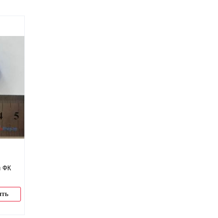
й ФК
ить