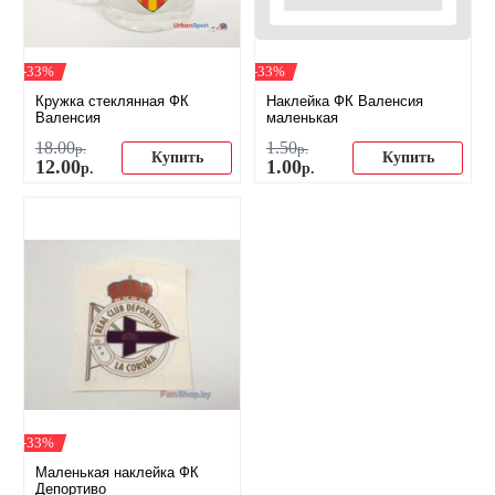
-33%
-33%
Кружка стеклянная ФК
Наклейка ФК Валенсия
Валенсия
маленькая
18
.
00
1
.
50
р.
р.
Купить
Купить
12
.
00
1
.
00
р.
р.
-33%
Маленькая наклейка ФК
Депортиво