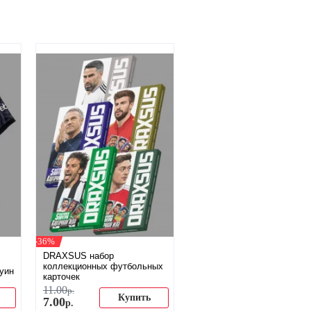
-36%
DRAXSUS набор
коллекционных футбольных
уин
карточек
11
.
00
р.
Купить
7
.
00
р.