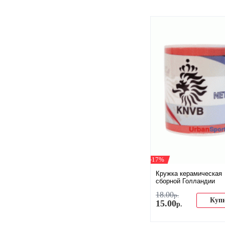
-17%
Кружка керамическая
сборной Голландии
18
.
00
р.
Куп
15
.
00
р.