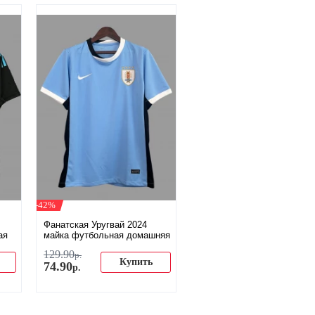
-42%
Фанатская Уругвай 2024
ая
майка футбольная домашняя
129
.
90
р.
Купить
74
.
90
р.