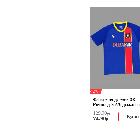
-42%
Фанатская джерси ФК
Ричмонд 25/26 домашня
129
.
90
р.
Купит
74
.
90
р.