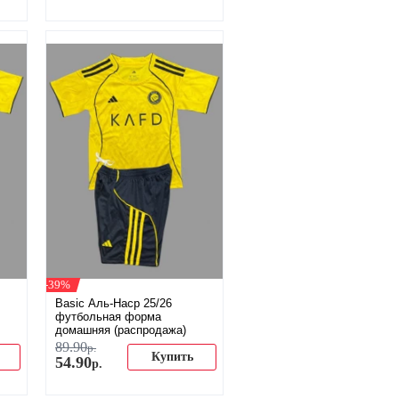
-39%
Basic Аль-Наср 25/26
футбольная форма
домашняя (распродажа)
89
.
90
р.
Купить
54
.
90
р.