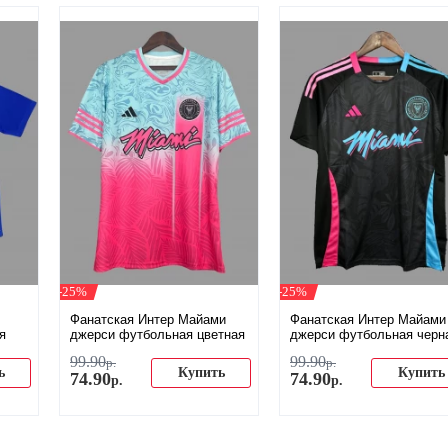
-25%
-25%
Фанатская Интер Майами
Фанатская Интер Майами
я
джерси футбольная цветная
джерси футбольная черн
99
.
90
99
.
90
р.
р.
ь
Купить
Купить
74
.
90
74
.
90
р.
р.