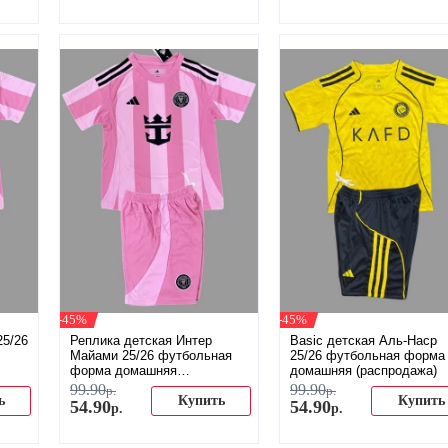
-45%
-45%
25/26
Реплика детская Интер
Basic детская Аль-Наср
Майами 25/26 футбольная
25/26 футбольная форма
форма домашняя
домашняя (распродажа)
(распродажа)
99
.
90
99
.
90
р.
р.
ь
Купить
Купить
54
.
90
54
.
90
р.
р.