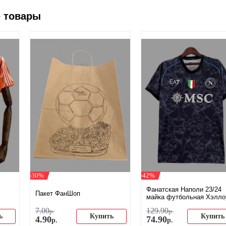
 товары
-30%
-42%
Фанатская Наполи 23/24
Пакет ФанШоп
майка футбольная Хэлло
7
.
00
129
.
90
р.
р.
ь
Купить
Купить
4
.
90
74
.
90
р.
р.