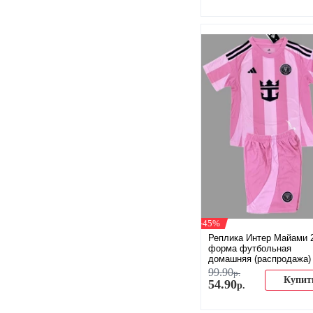
-45%
Реплика Интер Майами 
форма футбольная
домашняя (распродажа)
99
.
90
р.
Купит
54
.
90
р.