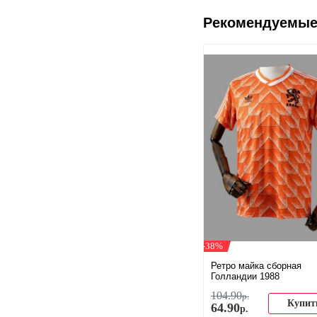
Рекомендуемые
-38%
Ретро майка сборная
Голландии 1988
104
.
90
р.
Купит
64
.
90
р.