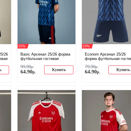
-35%
-19%
25/26
Basic Арсенал 25/26 форма
Econom Арсенал 25/26
евая
футбольная гостевая
форма футбольная госте
99
.
90
79
.
90
р.
р.
ь
Купить
Купить
64
.
90
64
.
90
р.
р.