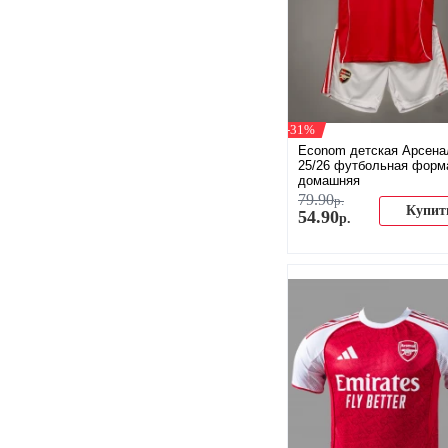
-31%
Econom детская Арсена
25/26 футбольная форм
домашняя
79
.
90
р.
Купит
54
.
90
р.