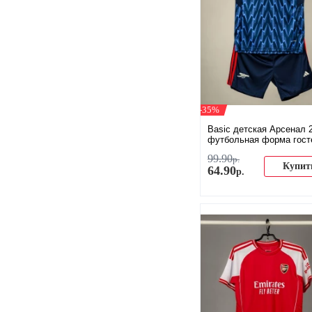
-35%
Basic детская Арсенал 
футбольная форма гост
99
.
90
р.
Купит
64
.
90
р.