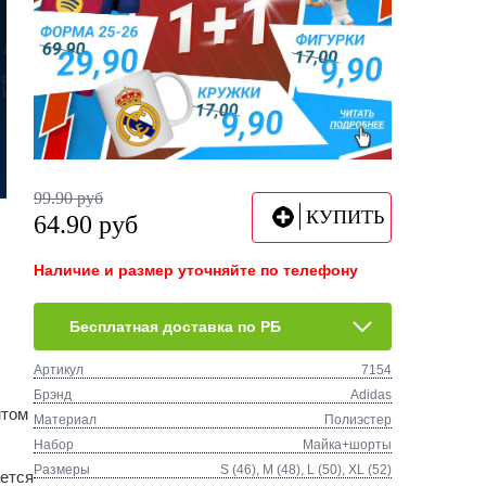
99.90
руб
КУПИТЬ
64.90
руб
Наличие и размер уточняйте по телефону
Бесплатная доставка по РБ
Артикул
7154
Брэнд
Adidas
нтом
Материал
Полиэстер
Набор
Майка+шорты
Размеры
S (46), M (48), L (50), XL (52)
ается