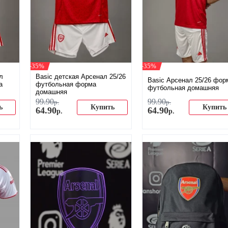
-35%
-35%
л
Basic детская Арсенал 25/26
Basic Арсенал 25/26 фор
а
футбольная форма
футбольная домашняя
домашняя
99
.
90
99
.
90
р.
р.
ь
Купить
Купить
64
.
90
64
.
90
р.
р.