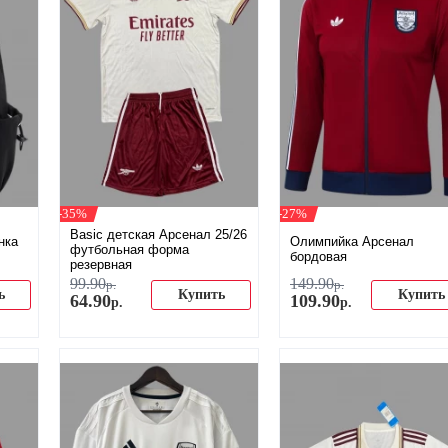
-35%
-27%
Basic детская Арсенал 25/26
нка
Олимпийка Арсенал
футбольная форма
бордовая
резервная
99
.
90
149
.
90
р.
р.
ь
Купить
Купить
64
.
90
109
.
90
р.
р.