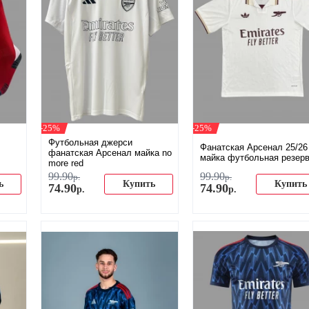
-25%
-25%
Футбольная джерси
Фанатская Арсенал 25/26
фанатская Арсенал майка no
майка футбольная резер
more red
99
.
90
99
.
90
р.
р.
ь
Купить
Купить
74
.
90
74
.
90
р.
р.