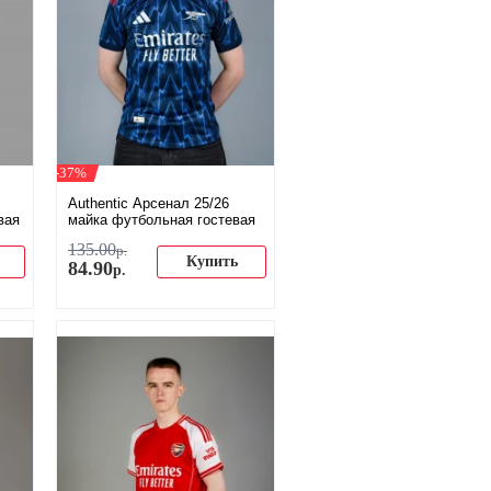
-37%
Authentic Арсенал 25/26
вая
майка футбольная гостевая
135
.
00
р.
Купить
84
.
90
р.