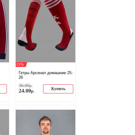
-33%
Гетры Арсенал домашние 25-
26
36
.
00
р.
Купить
24
.
00
р.