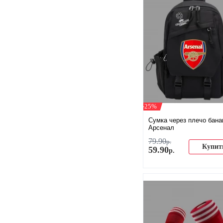
-25%
Сумка через плечо бана
Арсенал
79
.
90
р.
Купит
59
.
90
р.