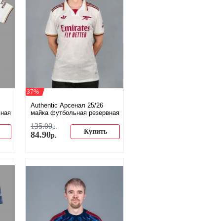
-37%
Authentic Арсенал 25/26
вная
майка футбольная резервная
135
.
00
р.
Купить
84
.
90
р.