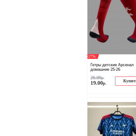
-27%
Гетры детские Арсенал
домашние 25-26
26
.
00
р.
Купит
19
.
00
р.