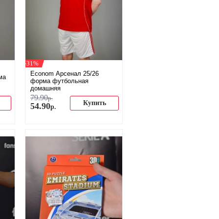
-31%
Econom Арсенал 25/26
ма
форма футбольная
домашняя
79
.
90
р.
Купить
54
.
90
р.