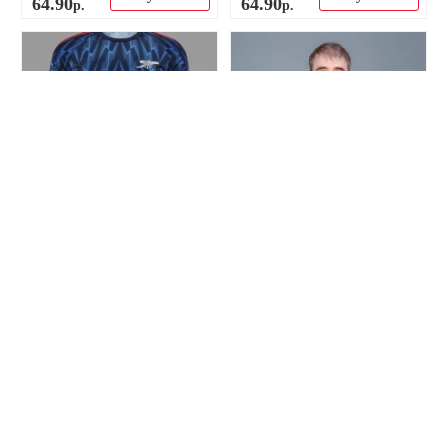
64
.
90
64
.
90
р.
р.
-19%
-37%
Econom Арсенал 25/26
Authentic Арсенал 25/26
форма футбольная
майка футбольная гостевая
гостевая
79
.
90
135
.
00
р.
р.
Купить
Купить
64
.
90
84
.
90
р.
р.