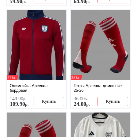
59
.
90
64
.
90
р.
р.
-27%
-33%
Олимпийка Арсенал
Гетры Арсенал домашние
бордовая
25-26
149
.
90
36
.
00
р.
р.
Купить
Купить
109
.
90
24
.
00
р.
р.