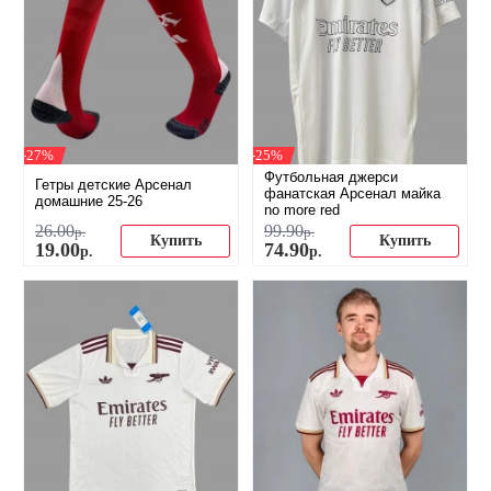
-27%
-25%
Футбольная джерси
Гетры детские Арсенал
фанатская Арсенал майка
домашние 25-26
no more red
26
.
00
99
.
90
р.
р.
Купить
Купить
19
.
00
74
.
90
р.
р.