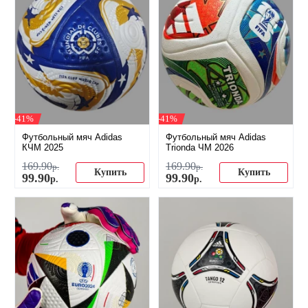
-41%
-41%
Футбольный мяч Adidas
Футбольный мяч Adidas
КЧМ 2025
Trionda ЧМ 2026
169
.
90
169
.
90
р.
р.
Купить
Купить
99
.
90
99
.
90
р.
р.