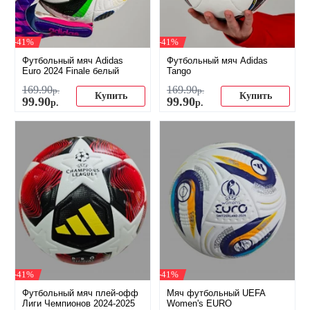
-41%
-41%
Футбольный мяч Adidas
Футбольный мяч Adidas
Euro 2024 Finale белый
Tango
169
.
90
169
.
90
р.
р.
Купить
Купить
99
.
90
99
.
90
р.
р.
-41%
-41%
Футбольный мяч плей-офф
Мяч футбольный UEFA
Лиги Чемпионов 2024-2025
Women's EURO