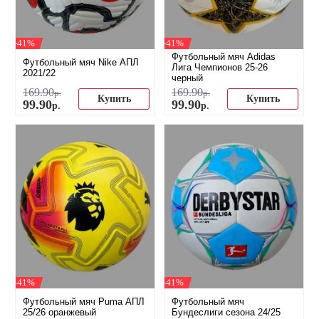
-41%
-41%
Футбольный мяч Adidas
Футбольный мяч Nike АПЛ
Лига Чемпионов 25-26
2021/22
черный
169
.
90
169
.
90
р.
р.
Купить
Купить
99
.
90
99
.
90
р.
р.
-41%
-41%
Футбольный мяч Puma АПЛ
Футбольный мяч
25/26 оранжевый
Бундеслиги сезона 24/25