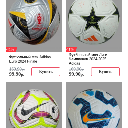
-41%
-41%
Футбольный мяч Лиги
Футбольный мяч Adidas
Чемпионов 2024-2025
Euro 2024 Finale
Adidas
169
.
90
169
.
90
р.
р.
Купить
Купить
99
.
90
99
.
90
р.
р.