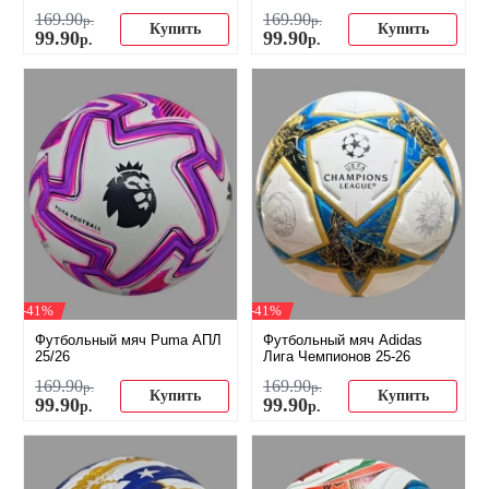
169
.
90
169
.
90
р.
р.
Купить
Купить
99
.
90
99
.
90
р.
р.
-41%
-41%
Футбольный мяч Puma АПЛ
Футбольный мяч Adidas
25/26
Лига Чемпионов 25-26
169
.
90
169
.
90
р.
р.
Купить
Купить
99
.
90
99
.
90
р.
р.