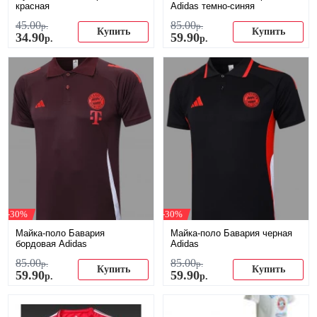
красная
Adidas темно-синяя
45
.
00
85
.
00
р.
р.
Купить
Купить
34
.
90
59
.
90
р.
р.
-30%
-30%
Майка-поло Бавария
Майка-поло Бавария черная
бордовая Adidas
Adidas
85
.
00
85
.
00
р.
р.
Купить
Купить
59
.
90
59
.
90
р.
р.