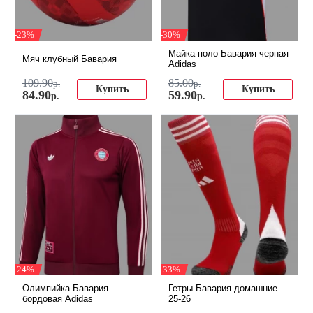
-23%
-30%
Майка-поло Бавария черная
Мяч клубный Бавария
Adidas
109
.
90
85
.
00
р.
р.
Купить
Купить
84
.
90
59
.
90
р.
р.
-24%
-33%
Олимпийка Бавария
Гетры Бавария домашние
бордовая Adidas
25-26