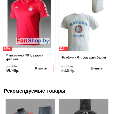
-30%
-22%
Майка-поло ФК Бавария
Футболка ФК Бавария белая
красная
85
.
00
45
.
00
р.
р.
Купить
Купить
59
.
90
34
.
90
р.
р.
Рекомендуемые товары