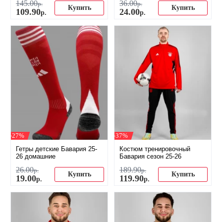
145
.
00
36
.
00
р.
р.
Купить
Купить
109
.
90
24
.
00
р.
р.
-27%
-37%
Гетры детские Бавария 25-
Костюм тренировочный
26 домашние
Бавария сезон 25-26
26
.
00
189
.
90
р.
р.
Купить
Купить
19
.
00
119
.
90
р.
р.