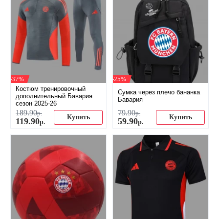
-37%
-25%
Костюм тренировочный
Сумка через плечо бананка
дополнительный Бавария
Бавария
сезон 2025-26
189
.
90
79
.
90
р.
р.
Купить
Купить
119
.
90
59
.
90
р.
р.