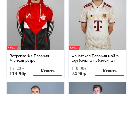
-23%
-38%
Ветровка ФК Бавария
Фанатская Бавария майка
Мюнхен ретро
футбольная юбилейная
155
.
00
119
.
90
р.
р.
Купить
Купить
119
.
90
74
.
90
р.
р.