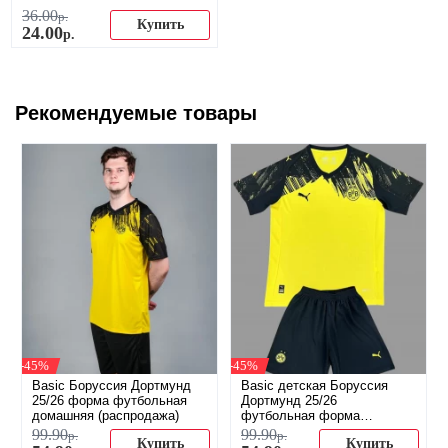
36
.
00
р.
Купить
24
.
00
р.
Рекомендуемые товары
-45%
-45%
Basic Боруссия Дортмунд
Basic детская Боруссия
25/26 форма футбольная
Дортмунд 25/26
домашняя (распродажа)
футбольная форма
домашняя (распродажа)
99
.
90
99
.
90
р.
р.
Купить
Купить