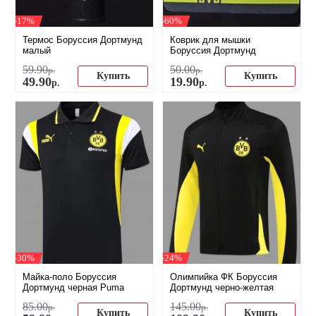
-17%
-60%
Термос Боруссия Дортмунд
Коврик для мышки
малый
Боруссия Дортмунд
59
.
90
50
.
00
р.
р.
Купить
Купить
49
.
90
19
.
90
р.
р.
-30%
-24%
Майка-поло Боруссия
Олимпийка ФК Боруссия
Дортмунд черная Puma
Дортмунд черно-желтая
85
.
00
145
.
00
р.
р.
Купить
Купить