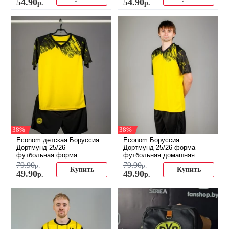
54
.
90
54
.
90
р.
р.
-38%
-38%
Econom детская Боруссия
Econom Боруссия
Дортмунд 25/26
Дортмунд 25/26 форма
футбольная форма
футбольная домашняя
домашняя (распродажа)
(распродажа)
79
.
90
79
.
90
р.
р.
Купить
Купить
49
.
90
49
.
90
р.
р.