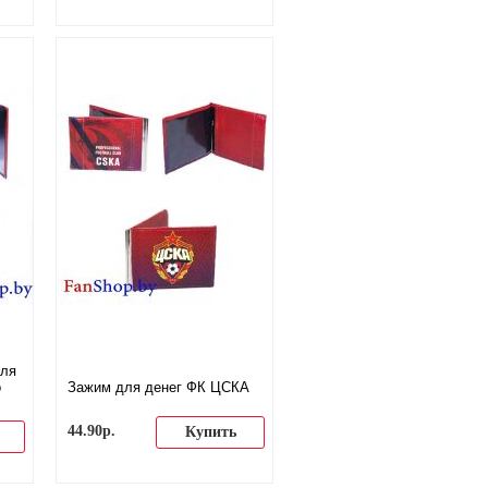
для
о
Зажим для денег ФК ЦСКА
44
.
90
р.
Купить