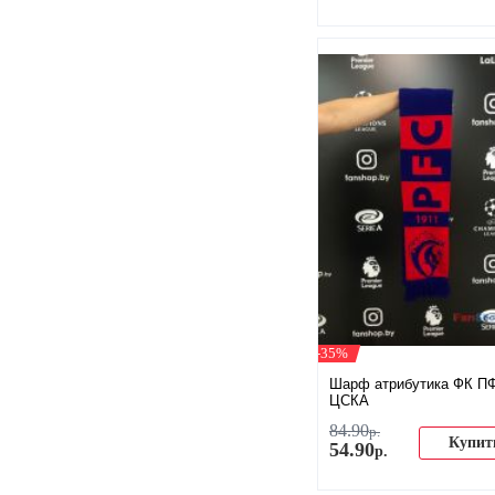
-35%
Шарф атрибутика ФК П
ЦСКА
84
.
90
р.
Купит
54
.
90
р.