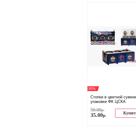
-30%
​Стопки в цветной сувен
упаковке ФК ЦСКА
50
.
00
р.
Купит
35
.
00
р.