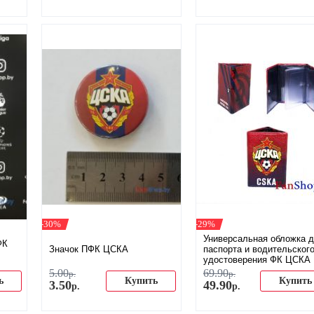
-30%
-29%
Универсальная обложка 
ФК
Значок ПФК ЦСКА
паспорта и водительског
удостоверения ФК ЦСКА
5
.
00
69
.
90
р.
р.
ь
Купить
Купить
3
.
50
49
.
90
р.
р.