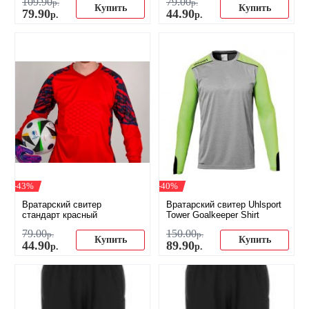
109
.
90
79
.
00
р.
р.
Купить
Купить
79
.
90
44
.
90
р.
р.
-43%
-40%
Вратарский свитер
Вратарский свитер Uhlsport
стандарт красный
Tower Goalkeeper Shirt
79
.
00
150
.
00
р.
р.
Купить
Купить
44
.
90
89
.
90
р.
р.