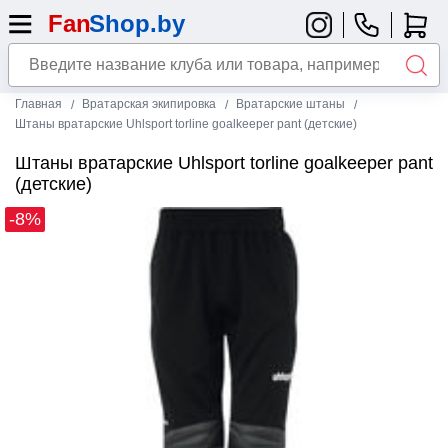
Главная
Вратарская экипировка
Вратарские штаны
Штаны вратарские Uhlsport torline goalkeeper pant (детские)
Штаны вратарские Uhlsport torline goalkeeper pant
(детские)
-8%