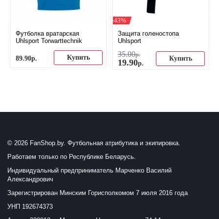
-43%
Футболка вратарская
Защита голеностопа
Uhlsport Torwarttechnik
Uhlsport
35
.
00
р.
Купить
89
.
90
р.
Купить
19
.
90
р.
© 2026 FanShop.by. Футбольная атрибутика и экипировка.
Работаем только по Республике Беларусь.
Индивидуальный предприниматель Марченко Василий
Александрович
Зарегистрирован Минским Горисполкомом 7 июля 2016 года
УНП 192674373