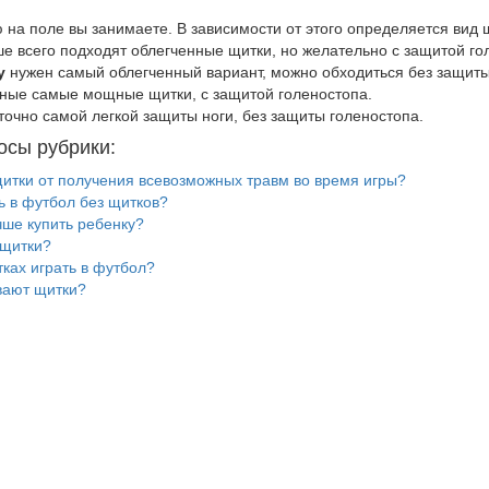
 на поле вы занимаете. В зависимости от этого определяется вид 
е всего подходят облегченные щитки, но желательно с защитой го
у
нужен самый облегченный вариант, можно обходиться без защиты
ные самые мощные щитки, с защитой голеностопа.
точно самой легкой защиты ноги, без защиты голеностопа.
осы рубрики:
тки от получения всевозможных травм во время игры?
ь в футбол без щитков?
чше купить ребенку?
 щитки?
тках играть в футбол?
вают щитки?