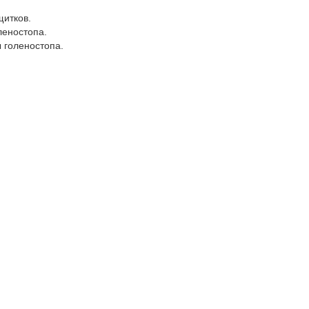
щитков.
леностопа.
 голеностопа.