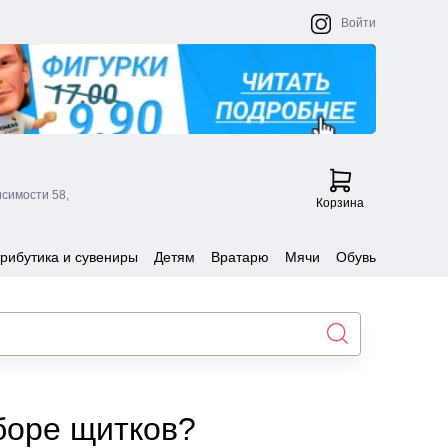
Войти
исимости 58,
Корзина
рибутика и сувениры
Детям
Вратарю
Мячи
Обувь
боре щитков?