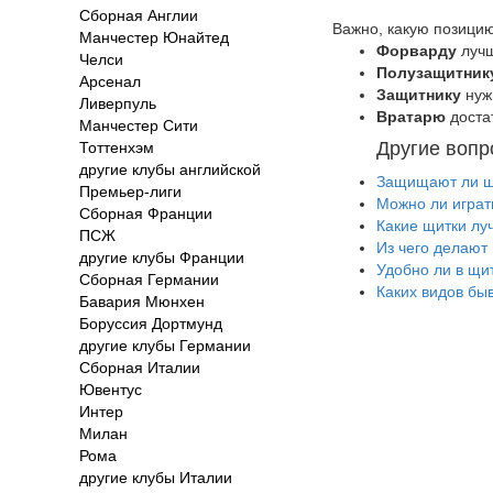
Сборная Англии
Важно, какую позицию
Манчестер Юнайтед
Форварду
лучш
Челси
Полузащитник
Арсенал
Защитнику
нуж
Ливерпуль
Вратарю
доста
Манчестер Сити
Другие вопр
Тоттенхэм
другие клубы английской
Защищают ли щи
Премьер-лиги
Можно ли играт
Сборная Франции
Какие щитки лу
ПСЖ
Из чего делают
другие клубы Франции
Удобно ли в щи
Сборная Германии
Каких видов бы
Бавария Мюнхен
Боруссия Дортмунд
другие клубы Германии
Сборная Италии
Ювентус
Интер
Милан
Рома
другие клубы Италии