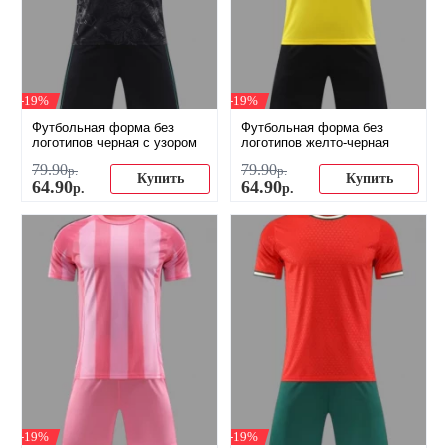
-19%
-19%
Футбольная форма без
Футбольная форма без
логотипов черная с узором
логотипов желто-черная
79
.
90
79
.
90
р.
р.
Купить
Купить
64
.
90
64
.
90
р.
р.
-19%
-19%