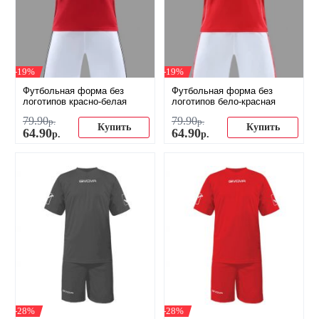
-19%
-19%
Футбольная форма без
Футбольная форма без
логотипов красно-белая
логотипов бело-красная
79
.
90
79
.
90
р.
р.
Купить
Купить
64
.
90
64
.
90
р.
р.
-28%
-28%