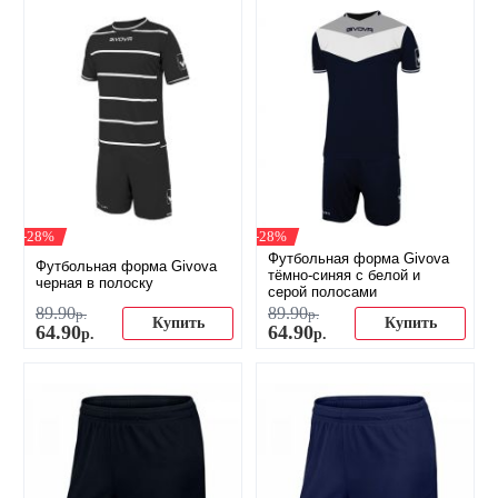
-28%
-28%
Футбольная форма Givova
Футбольная форма Givova
тёмно-синяя с белой и
черная в полоску
серой полосами
89
.
90
89
.
90
р.
р.
Купить
Купить
64
.
90
64
.
90
р.
р.