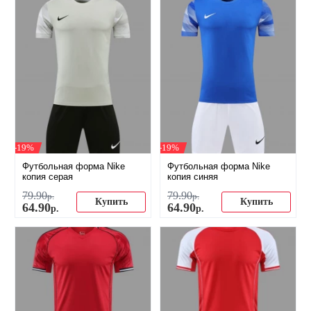
-19%
-19%
Футбольная форма Nike
Футбольная форма Nike
копия серая
копия синяя
79
.
90
79
.
90
р.
р.
Купить
Купить
64
.
90
64
.
90
р.
р.