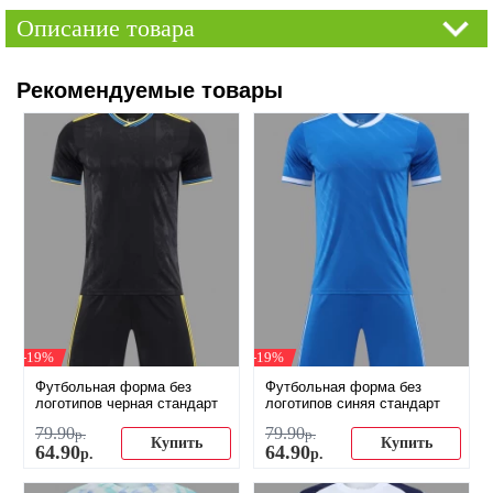
Описание товара
Рекомендуемые товары
-19%
-19%
Футбольная форма без
Футбольная форма без
логотипов черная стандарт
логотипов синяя стандарт
79
.
90
79
.
90
р.
р.
Купить
Купить
64
.
90
64
.
90
р.
р.