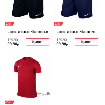
-23%
-23%
Шорты игровые Nike черные
Шорты игровые Nike синие
129
.
90
129
.
90
р.
р.
Купить
Купить
99
.
90
99
.
90
р.
р.
-8%