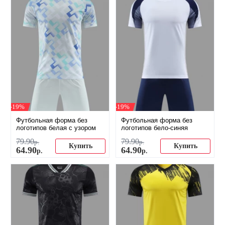
-19%
-19%
Футбольная форма без
Футбольная форма без
логотипов белая с узором
логотипов бело-синяя
79
.
90
79
.
90
р.
р.
Купить
Купить
64
.
90
64
.
90
р.
р.