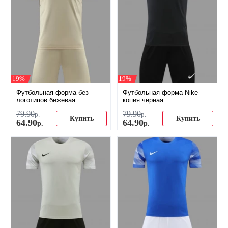
-19%
-19%
Футбольная форма без
Футбольная форма Nike
логотипов бежевая
копия черная
79
.
90
79
.
90
р.
р.
Купить
Купить
64
.
90
64
.
90
р.
р.