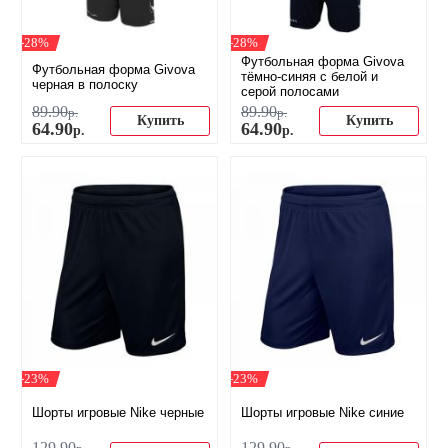
-28%
-28%
Футбольная форма Givova
Футбольная форма Givova
тёмно-синяя с белой и
черная в полоску
серой полосами
89
.
90
89
.
90
р.
р.
Купить
Купить
64
.
90
64
.
90
р.
р.
-23%
-23%
Шорты игровые Nike черные
Шорты игровые Nike синие
129
.
90
129
.
90