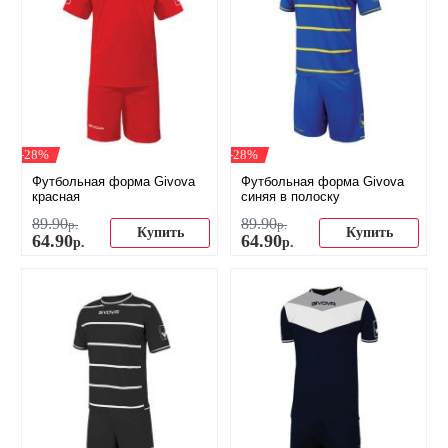
-28%
-28%
Футбольная форма Givova
Футбольная форма Givova
красная
синяя в полоску
89
.
90
89
.
90
р.
р.
Купить
Купить
64
.
90
64
.
90
р.
р.