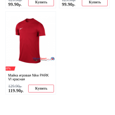
р.
р.
Купить
Купить
99
.
90
99
.
90
р.
р.
-8%
Майка игровая Nike PARK
VI красная
129
.
90
р.
Купить
119
.
90
р.