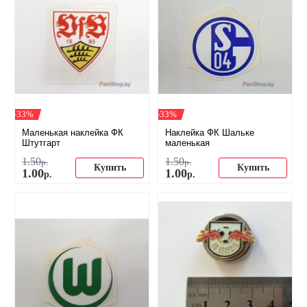
-33%
-33%
Маленькая наклейка ФК
Наклейка ФК Шальке
Штутгарт
маленькая
1
.
50
1
.
50
р.
р.
Купить
Купить
1
.
00
1
.
00
р.
р.