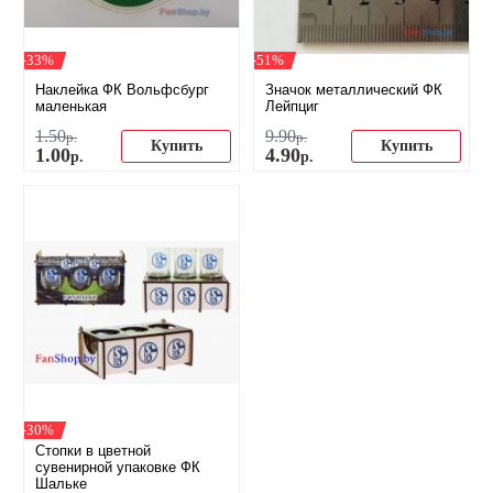
-33%
-51%
Наклейка ФК Вольфсбург
Значок металлический ФК
маленькая
Лейпциг
1
.
50
9
.
90
р.
р.
Купить
Купить
1
.
00
4
.
90
р.
р.
-30%
Стопки в цветной
сувенирной упаковке ФК
Шальке