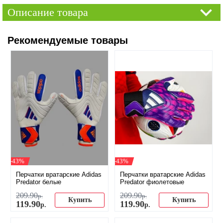
Описание товара
Рекомендуемые товары
-43%
-43%
Перчатки вратарские Adidas
Перчатки вратарские Adidas
Predator белые
Predator фиолетовые
209
.
90
209
.
90
р.
р.
Купить
Купить
119
.
90
119
.
90
р.
р.