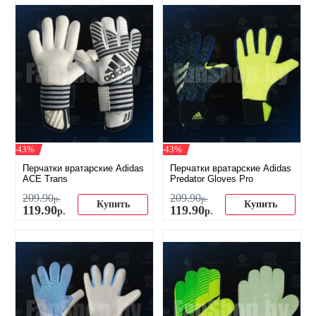
-43%
-43%
Перчатки вратарские Adidas
Перчатки вратарские Adidas
ACE Trans
Predator Gloves Pro
209
.
90
209
.
90
р.
р.
Купить
Купить
119
.
90
119
.
90
р.
р.