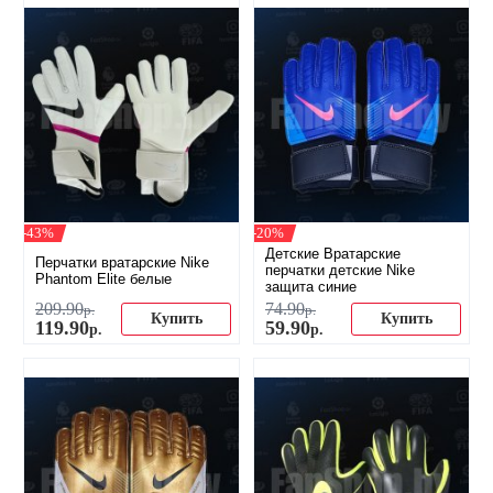
-43%
-20%
Детские Вратарские
Перчатки вратарские Nike
перчатки детские Nike
Phantom Elite белые
защита синие
209
.
90
74
.
90
р.
р.
Купить
Купить
119
.
90
59
.
90
р.
р.