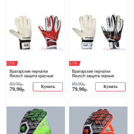
-11%
-11%
Вратарские перчатки
Вратарские перчатки
Reusch защита красные
Reusch защита черные
89
.
90
89
.
90
р.
р.
Купить
Купить
79
.
90
79
.
90
р.
р.