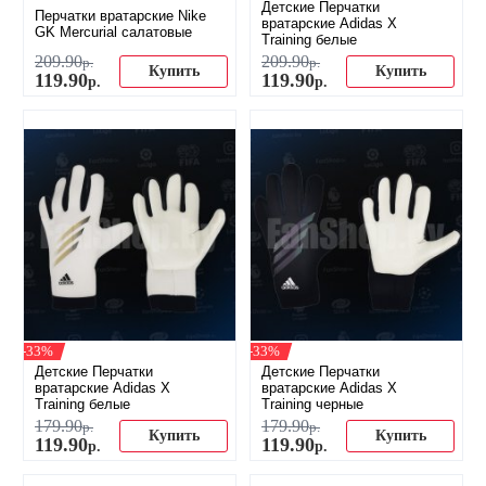
Детские Перчатки
Перчатки вратарские Nike
вратарские Adidas X
GK Mercurial салатовые
Training белые
209
.
90
209
.
90
р.
р.
Купить
Купить
119
.
90
119
.
90
р.
р.
-33%
-33%
Детские Перчатки
Детские Перчатки
вратарские Adidas X
вратарские Adidas X
Training белые
Training черные
179
.
90
179
.
90
р.
р.
Купить
Купить
119
.
90
119
.
90
р.
р.