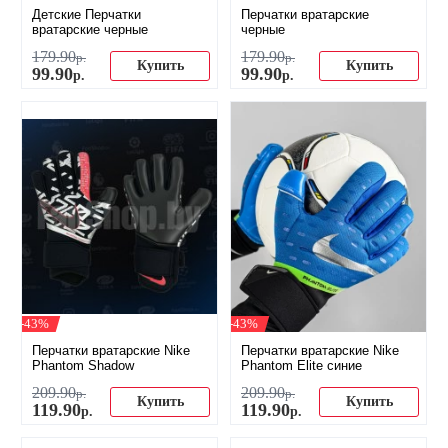
Детские Перчатки
Перчатки вратарские
вратарские черные
черные
179
.
90
179
.
90
р.
р.
Купить
Купить
99
.
90
99
.
90
р.
р.
-43%
-43%
Перчатки вратарские Nike
Перчатки вратарские Nike
Phantom Shadow
Phantom Elite синие
209
.
90
209
.
90
р.
р.
Купить
Купить
119
.
90
119
.
90
р.
р.