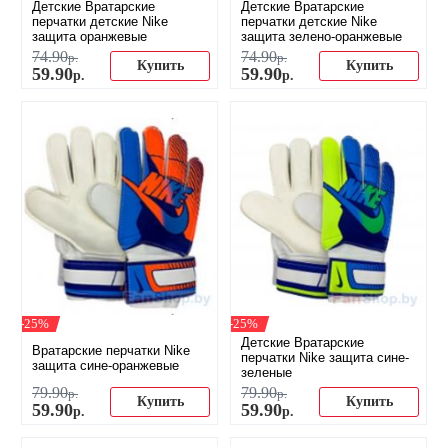
Детские Вратарские
Детские Вратарские
перчатки детские Nike
перчатки детские Nike
защита оранжевые
защита зелено-оранжевые
74
.
90
74
.
90
р.
р.
Купить
Купить
59
.
90
59
.
90
р.
р.
-25%
-25%
Детские Вратарские
Вратарские перчатки Nike
перчатки Nike защита сине-
защита сине-оранжевые
зеленые
79
.
90
79
.
90
р.
р.
Купить
Купить
59
.
90
59
.
90
р.
р.