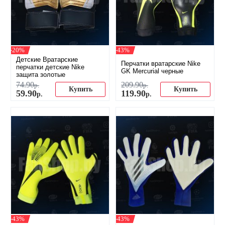
-20%
-43%
Детские Вратарские
Перчатки вратарские Nike
перчатки детские Nike
GK Mercurial черные
защита золотые
74
.
90
209
.
90
р.
р.
Купить
Купить
59
.
90
119
.
90
р.
р.
-43%
-43%