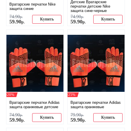
Детские Вратарские
Вратарские перчатки Nike
перчатки детские Nike
защита синие
защита сине-черные
74
.
90
74
.
90
р.
р.
Купить
Купить
59
.
90
59
.
90
р.
р.
-20%
-25%
Вратарские перчатки Adidas
Вратарские перчатки Adidas
защита оранжевые детские
защита оранжевые
74
.
90
79
.
90
р.
р.
Купить
Купить
59
.
90
59
.
90
р.
р.