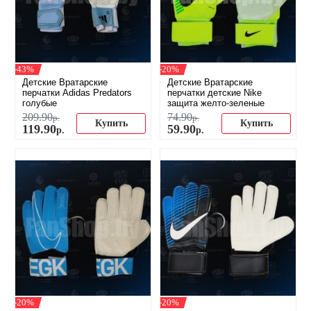
-43%
-20%
Детские Вратарские
Детские Вратарские
перчатки Adidas Predators
перчатки детские Nike
голубые
защита желто-зеленые
209
.
90
74
.
90
р.
р.
Купить
Купить
119
.
90
59
.
90
р.
р.
-20%
-20%