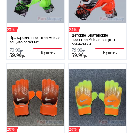
-25%
-25%
Детские Вратарские
Вратарские перчатки Adidas
перчатки Adidas защита
защита зелёные
оранжевые
79
.
90
79
.
90
р.
р.
Купить
Купить
59
.
90
59
.
90
р.
р.
-20%
-20%