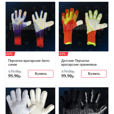
-44%
-44%
Перчатки вратарские бело-
Детские Перчатки
синие
вратарские оранжевые
179
.
90
179
.
90
р.
р.
Купить
Купить
99
.
90
99
.
90
р.
р.