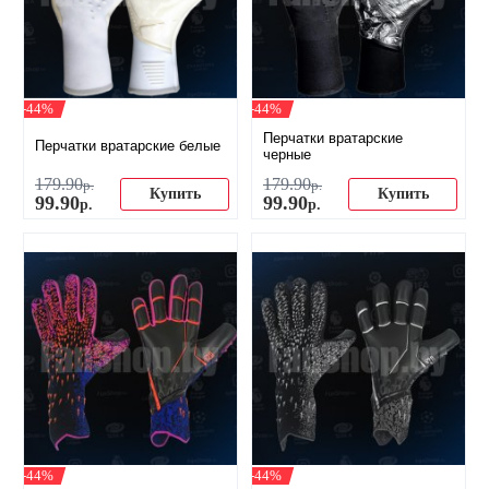
-44%
-44%
Перчатки вратарские
Перчатки вратарские белые
черные
179
.
90
179
.
90
р.
р.
Купить
Купить
99
.
90
99
.
90
р.
р.
-44%
-44%