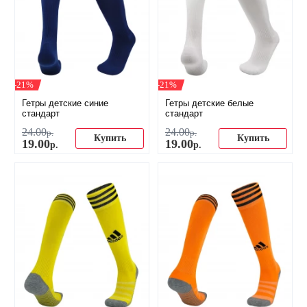
-21%
-21%
Гетры детские синие
Гетры детские белые
стандарт
стандарт
24
.
00
24
.
00
р.
р.
Купить
Купить
19
.
00
19
.
00
р.
р.