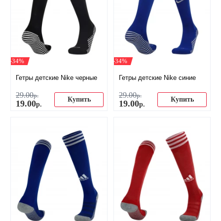
-34%
-34%
Гетры детские Nike черные
Гетры детские Nike синие
29
.
00
29
.
00
р.
р.
Купить
Купить
19
.
00
19
.
00
р.
р.