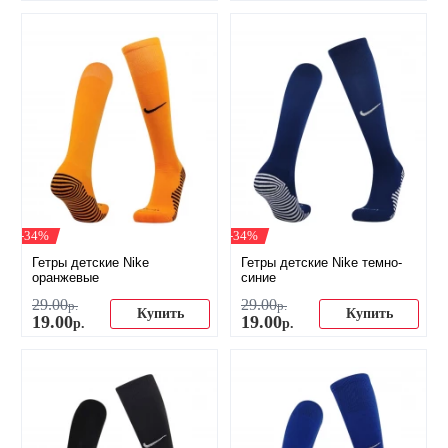
-34%
-34%
Гетры детские Nike
Гетры детские Nike темно-
оранжевые
синие
29
.
00
29
.
00
р.
р.
Купить
Купить
19
.
00
19
.
00
р.
р.