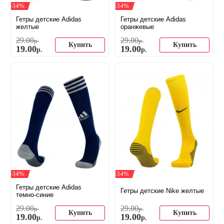
-34%
-34%
Гетры детские Adidas
Гетры детские Adidas
желтые
оранжевые
29
.
00
29
.
00
р.
р.
Купить
Купить
19
.
00
19
.
00
р.
р.
-34%
-34%
Гетры детские Adidas
Гетры детские Nike желтые
темно-синие
29
.
00
29
.
00
р.
р.
Купить
Купить
19
.
00
19
.
00
р.
р.