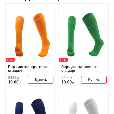
-21%
-21%
Гетры детские оранжевые
Гетры детские зеленые
стандарт
стандарт
24
.
00
24
.
00
р.
р.
Купить
Купить
19
.
00
19
.
00
р.
р.