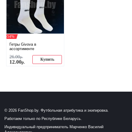
-54%
Гетры Givova в
ассортименте
26
.
00
р.
Купить
12
.
00
р.
© 2026 FanShop.by. Футбольная атрибутика и экипировка.
Работаем только по Республике Беларусь.
Индивидуальный предприниматель Марченко Василий