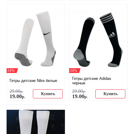
-34%
-34%
Гетры детские Adidas
Гетры детские Nike белые
черные
29
.
00
29
.
00
р.
р.
Купить
Купить
19
.
00
19
.
00
р.
р.