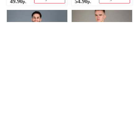
49
.
90
54
.
90
р.
р.
-45%
-38%
Basic Ливерпуль 25/26
Econom Ливерпуль 25/26
форма футбольная
форма футбольная
домашняя (распродажа)
домашняя (распродажа)
99
.
90
79
.
90
р.
р.
Купить
Купить
54
.
90
49
.
90
р.
р.