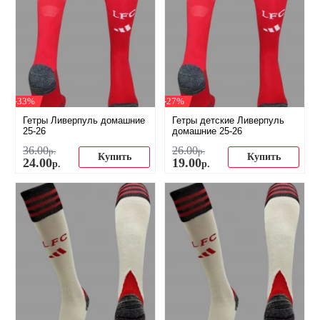
-33%
-27%
Гетры Ливерпуль домашние
Гетры детские Ливерпуль
25-26
домашние 25-26
36
.
00
26
.
00
р.
р.
Купить
Купить
24
.
00
19
.
00
р.
р.