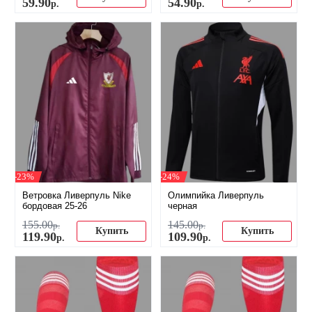
59
.
90
54
.
90
р.
р.
-23%
-24%
Ветровка Ливерпуль Nike
Олимпийка Ливерпуль
бордовая 25-26
черная
155
.
00
145
.
00
р.
р.
Купить
Купить
119
.
90
109
.
90
р.
р.