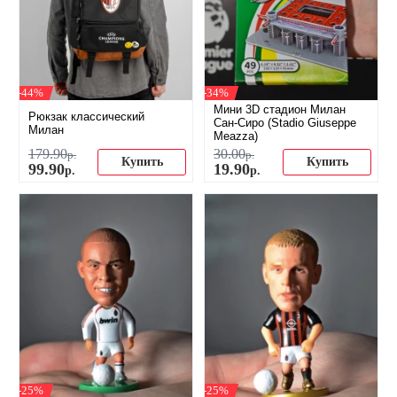
-44%
-34%
Мини 3D стадион Милан
Рюкзак классический
Сан-Сиро (Stadio Giuseppe
Милан
Meazza)
179
.
90
30
.
00
р.
р.
Купить
Купить
99
.
90
19
.
90
р.
р.
-25%
-25%