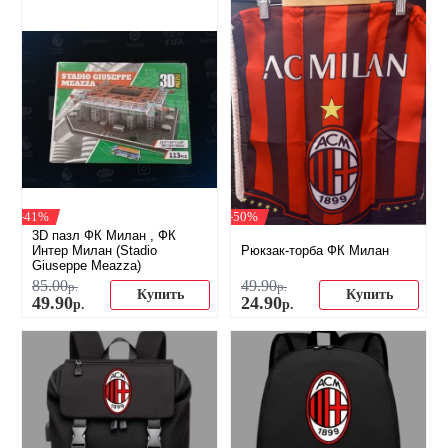
-41%
-50%
3D пазл ФК Милан , ФК
Интер Милан (Stadio
Рюкзак-торба ФК Милан
Giuseppe Meazza)
85
.
00
49
.
90
р.
р.
Купить
Купить
49
.
90
24
.
90
р.
р.