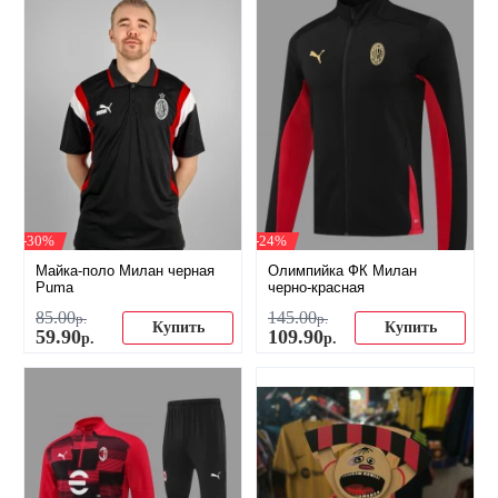
-30%
-24%
Майка-поло Милан черная
Олимпийка ФК Милан
Puma
черно-красная
85
.
00
145
.
00
р.
р.
Купить
Купить
59
.
90
109
.
90
р.
р.