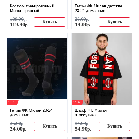
Костюм тренировочный
Гетры ФК Милан детские
Милан красный
23-24 домашние
189
.
90
26
.
00
р.
р.
Купить
Купить
119
.
90
19
.
00
р.
р.
-33%
-35%
Гетры ФК Милан 23-24
Шарф ФК Милан
домашние
атрибутика
36
.
00
84
.
90
р.
р.
Купить
Купить
24
.
00
54
.
90
р.
р.