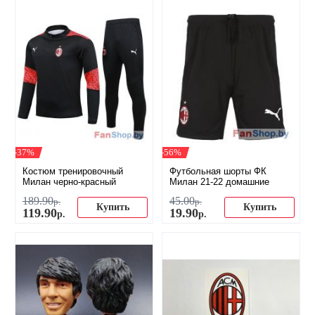
-37%
-56%
Костюм тренировочный
Футбольная шорты ФК
Милан черно-красный
Милан 21-22 домашние
189
.
90
45
.
00
р.
р.
Купить
Купить
119
.
90
19
.
90
р.
р.