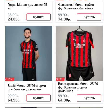
Гетры Милан домашние 25-
Фанатская Милан майка
26
футбольная юбилейная
36
.
00
99
.
90
р.
р.
Купить
Купить
24
.
00
74
.
90
р.
р.
-35%
-35%
Basic детская Милан 25/26
Basic Милан 25/26 форма
футбольная форма
футбольная домашняя
домашняя
99
.
90
99
.
90
р.
р.
Купить
Купить
64
.
90
64
.
90
р.
р.