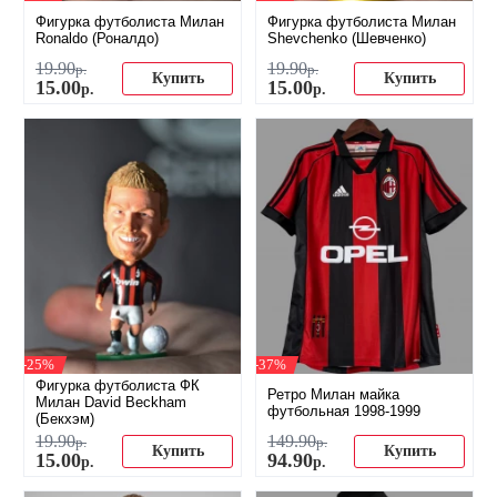
Фигурка футболиста Милан
Фигурка футболиста Милан
Ronaldo (Роналдо)
Shevchenko (Шевченко)
19
.
90
19
.
90
р.
р.
Купить
Купить
15
.
00
15
.
00
р.
р.
-25%
-37%
Фигурка футболиста ФК
Ретро Милан майка
Милан David Beckham
футбольная 1998-1999
(Бекхэм)
19
.
90
149
.
90
р.
р.
Купить
Купить
15
.
00
94
.
90
р.
р.