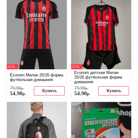
-31%
-31%
Econom детская Милан
Econom Милан 25/26 форма
25/26 футбольная форма
футбольная домашняя
домашняя
79
.
90
79
.
90
р.
р.
Купить
Купить
54
.
90
54
.
90
р.
р.