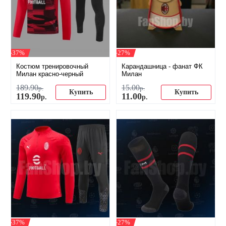
-37%
-27%
Костюм тренировочный
Карандашница - фанат ФК
Милан красно-черный
Милан
189
.
90
15
.
00
р.
р.
Купить
Купить
119
.
90
11
.
00
р.
р.
-37%
-27%