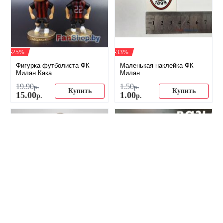
-25%
-33%
Фигурка футболиста ФК
Маленькая наклейка ФК
Милан Кака
Милан
19
.
90
1
.
50
р.
р.
Купить
Купить
15
.
00
1
.
00
р.
р.
-36%
-12%