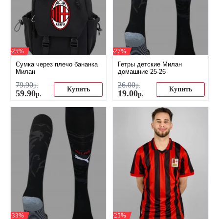
-25%
-27%
Сумка через плечо бананка
Гетры детские Милан
Милан
домашние 25-26
79
.
90
26
.
00
р.
р.
Купить
Купить
59
.
90
19
.
00
р.
р.
-33%
-25%