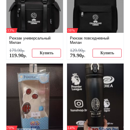
-33%
-38%
Рюкзак универсальный
Рюкзак повседневный
Милан
Милан
179
.
90
129
.
90
р.
р.
Купить
Купить
119
.
90
79
.
90
р.
р.
-70%
-14%