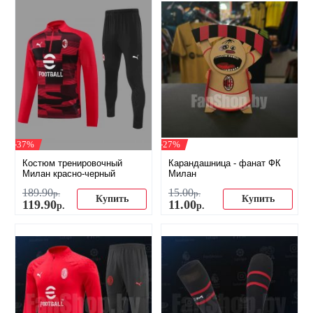
-37%
-27%
Костюм тренировочный
Карандашница - фанат ФК
Милан красно-черный
Милан
189
.
90
15
.
00
р.
р.
Купить
Купить
119
.
90
11
.
00
р.
р.