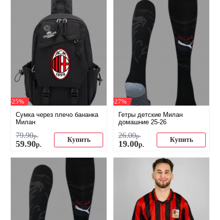
-25%
-27%
Сумка через плечо бананка
Гетры детские Милан
Милан
домашние 25-26
79
.
90
26
.
00
р.
р.
Купить
Купить
59
.
90
19
.
00
р.
р.