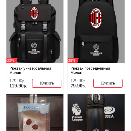
-33%
-38%
Рюкзак универсальный
Рюкзак повседневный
Милан
Милан
179
.
90
129
.
90
р.
р.
Купить
Купить
119
.
90
79
.
90
р.
р.