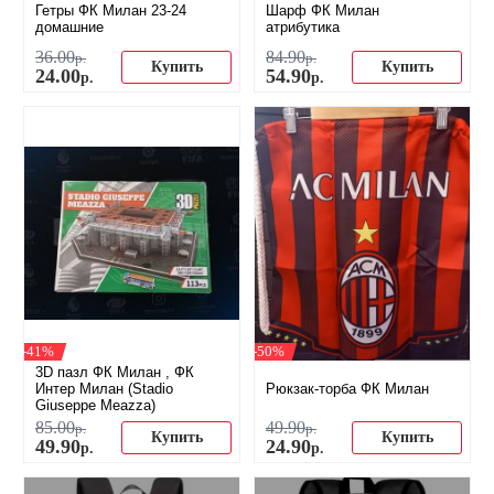
Гетры ФК Милан 23-24
Шарф ФК Милан
домашние
атрибутика
36
.
00
84
.
90
р.
р.
Купить
Купить
24
.
00
54
.
90
р.
р.
-41%
-50%
3D пазл ФК Милан , ФК
Интер Милан (Stadio
Рюкзак-торба ФК Милан
Giuseppe Meazza)
85
.
00
49
.
90
р.
р.
Купить
Купить
49
.
90
24
.
90
р.
р.