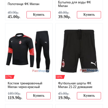
Бутылка для воды ФК
Полотенце ФК Милан
Милан
49
.
90
48
.
00
р.
р.
Купить
Купить
45
.
00
39
.
90
р.
р.
-37%
-56%
Костюм тренировочный
Футбольная шорты ФК
Милан черно-красный
Милан 21-22 домашние
189
.
90
45
.
00
р.
р.
Купить
Купить
119
.
90
19
.
90
р.
р.