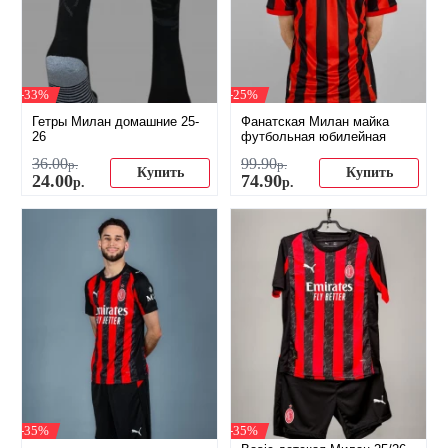
-33%
-25%
Гетры Милан домашние 25-
Фанатская Милан майка
26
футбольная юбилейная
36
.
00
99
.
90
р.
р.
Купить
Купить
24
.
00
74
.
90
р.
р.
-35%
-35%