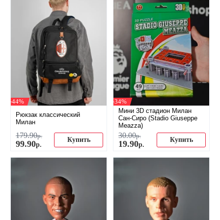
-44%
-34%
Мини 3D стадион Милан
Рюкзак классический
Сан-Сиро (Stadio Giuseppe
Милан
Meazza)
179
.
90
30
.
00
р.
р.
Купить
Купить
99
.
90
19
.
90
р.
р.