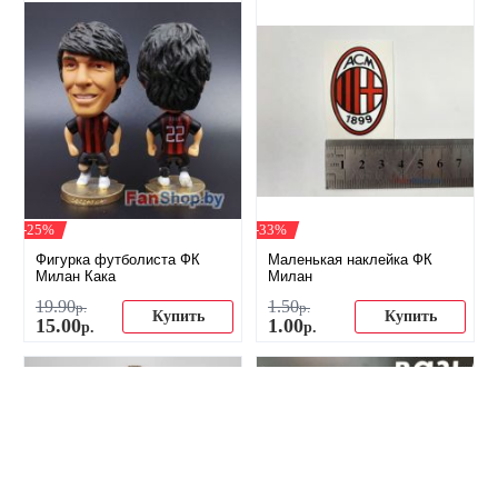
-25%
-33%
Фигурка футболиста ФК
Маленькая наклейка ФК
Милан Кака
Милан
19
.
90
1
.
50
р.
р.
Купить
Купить
15
.
00
1
.
00
р.
р.