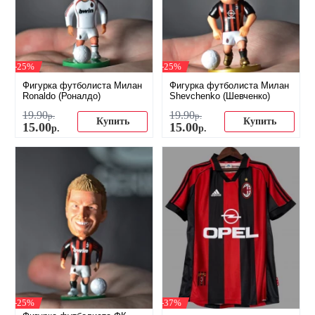
-25%
-25%
Фигурка футболиста Милан
Фигурка футболиста Милан
Ronaldo (Роналдо)
Shevchenko (Шевченко)
19
.
90
19
.
90
р.
р.
Купить
Купить
15
.
00
15
.
00
р.
р.
-25%
-37%