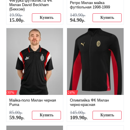
Фигурка футболиста ФК
Ретро Милан майка
Милан David Beckham
футбольная 1998-1999
(Бекхэм)
19
.
90
149
.
90
р.
р.
Купить
Купить
15
.
00
94
.
90
р.
р.
-30%
-24%
Майка-поло Милан черная
Олимпийка ФК Милан
Puma
черно-красная
85
.
00
145
.
00
р.
р.
Купить
Купить
59
.
90
109
.
90
р.
р.