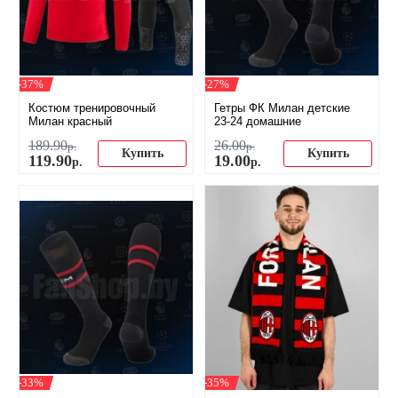
-37%
-27%
Костюм тренировочный
Гетры ФК Милан детские
Милан красный
23-24 домашние
189
.
90
26
.
00
р.
р.
Купить
Купить
119
.
90
19
.
00
р.
р.
-33%
-35%