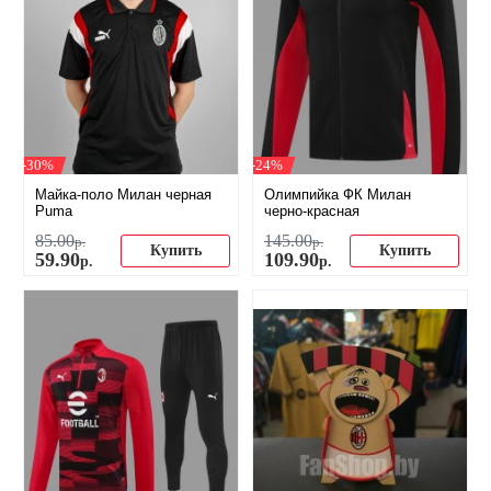
-30%
-24%
Майка-поло Милан черная
Олимпийка ФК Милан
Puma
черно-красная
85
.
00
145
.
00
р.
р.
Купить
Купить
59
.
90
109
.
90
р.
р.