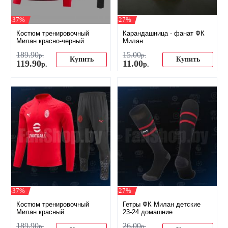
-37%
-27%
Костюм тренировочный
Карандашница - фанат ФК
Милан красно-черный
Милан
189
.
90
15
.
00
р.
р.
Купить
Купить
119
.
90
11
.
00
р.
р.
-37%
-27%
Костюм тренировочный
Гетры ФК Милан детские
Милан красный
23-24 домашние
189
.
90
26
.
00
р.
р.