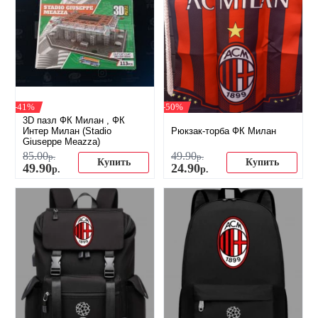
-41%
-50%
3D пазл ФК Милан , ФК
Интер Милан (Stadio
Рюкзак-торба ФК Милан
Giuseppe Meazza)
85
.
00
49
.
90
р.
р.
Купить
Купить
49
.
90
24
.
90
р.
р.