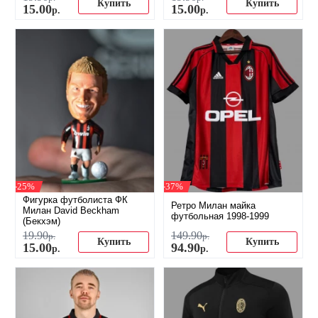
Купить
Купить
15
.
00
15
.
00
р.
р.
-25%
-37%
Фигурка футболиста ФК
Ретро Милан майка
Милан David Beckham
футбольная 1998-1999
(Бекхэм)
19
.
90
149
.
90
р.
р.
Купить
Купить
15
.
00
94
.
90
р.
р.