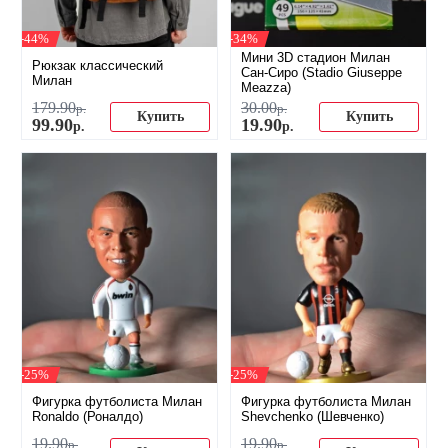
-44%
-34%
Мини 3D стадион Милан
Рюкзак классический
Сан-Сиро (Stadio Giuseppe
Милан
Meazza)
179
.
90
30
.
00
р.
р.
Купить
Купить
99
.
90
19
.
90
р.
р.
-25%
-25%
Фигурка футболиста Милан
Фигурка футболиста Милан
Ronaldo (Роналдо)
Shevchenko (Шевченко)
19
.
90
19
.
90
р.
р.