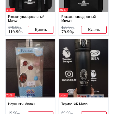
-33%
-38%
Рюкзак универсальный
Рюкзак повседневный
Милан
Милан
179
.
90
129
.
90
р.
р.
Купить
Купить
119
.
90
79
.
90
р.
р.
-70%
-14%
Наушники Милан
Термос ФК Милан
19
.
90
69
.
90
р.
р.