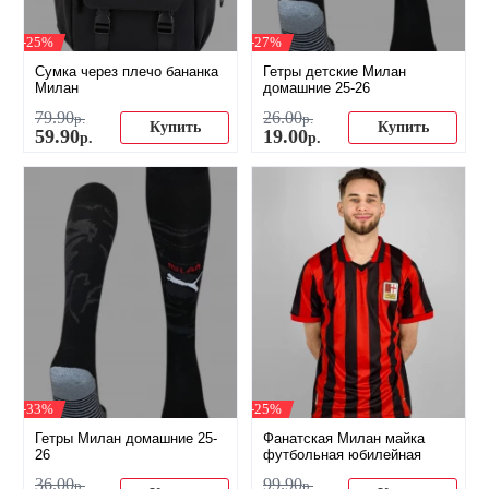
-25%
-27%
Сумка через плечо бананка
Гетры детские Милан
Милан
домашние 25-26
79
.
90
26
.
00
р.
р.
Купить
Купить
59
.
90
19
.
00
р.
р.
-33%
-25%
Гетры Милан домашние 25-
Фанатская Милан майка
26
футбольная юбилейная
36
.
00
99
.
90
р.
р.