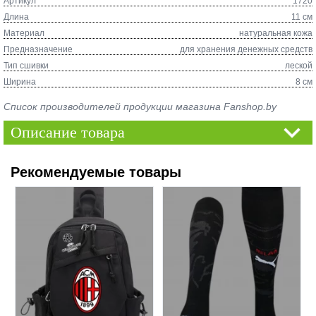
Артикул
1720
Длина
11 см
Материал
натуральная кожа
Предназначение
для хранения денежных средств
Тип сшивки
леской
Ширина
8 см
Список производителей продукции магазина Fanshop.by
Описание товара
Рекомендуемые товары