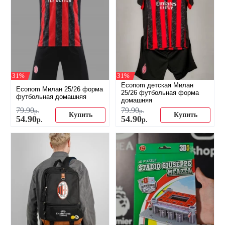
-31%
-31%
Econom детская Милан
Econom Милан 25/26 форма
25/26 футбольная форма
футбольная домашняя
домашняя
79
.
90
79
.
90
р.
р.
Купить
Купить
54
.
90
54
.
90
р.
р.