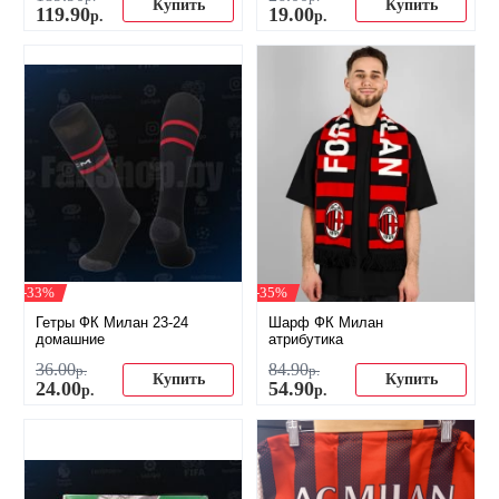
Купить
Купить
119
.
90
19
.
00
р.
р.
-33%
-35%
Гетры ФК Милан 23-24
Шарф ФК Милан
домашние
атрибутика
36
.
00
84
.
90
р.
р.
Купить
Купить
24
.
00
54
.
90
р.
р.