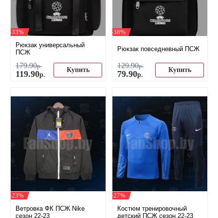
-33%
-38%
Рюкзак универсальный
Рюкзак повседневный ПСЖ
ПСЖ
179
.
90
129
.
90
р.
р.
Купить
Купить
119
.
90
79
.
90
р.
р.
-23%
-27%
Ветровка ФК ПСЖ Nike
Костюм тренировочный
сезон 22-23
детский ПСЖ сезон 22-23