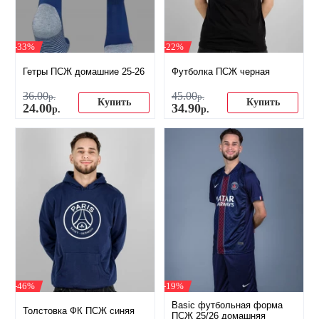
-33%
-22%
Гетры ПСЖ домашние 25-26
Футболка ПСЖ черная
36
.
00
45
.
00
р.
р.
Купить
Купить
24
.
00
34
.
90
р.
р.
-46%
-19%
Basic футбольная форма
Толстовка ФК ПСЖ синяя
ПСЖ 25/26 домашняя