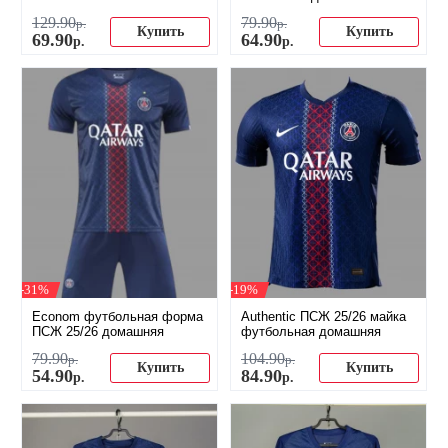
129
.
90
79
.
90
р.
р.
Купить
Купить
69
.
90
64
.
90
р.
р.
-31%
-19%
Econom футбольная форма
Authentic ПСЖ 25/26 майка
ПСЖ 25/26 домашняя
футбольная домашняя
79
.
90
104
.
90
р.
р.
Купить
Купить
54
.
90
84
.
90
р.
р.