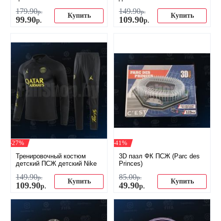
179
.
90
149
.
90
р.
р.
Купить
Купить
99
.
90
109
.
90
р.
р.
-27%
-41%
Тренировочный костюм
3D пазл ФК ПСЖ (Parc des
детский ПСЖ детский Nike
Princes)
149
.
90
85
.
00
р.
р.
Купить
Купить
109
.
90
49
.
90
р.
р.