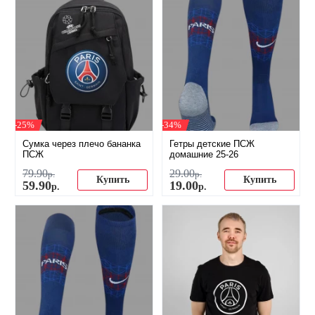
-25%
-34%
Сумка через плечо бананка
Гетры детские ПСЖ
ПСЖ
домашние 25-26
79
.
90
29
.
00
р.
р.
Купить
Купить
59
.
90
19
.
00
р.
р.