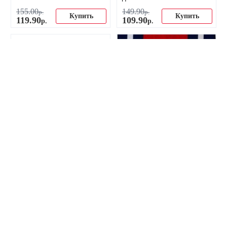
155
.
00
149
.
90
р.
р.
Купить
Купить
119
.
90
109
.
90
р.
р.
-37%
-10%
Костюм тренировочный
Полотенце ФК ПСЖ
ПСЖ сезон 22-23
189
.
90
49
.
90
р.
р.
Купить
Купить
119
.
90
45
.
00
р.
р.