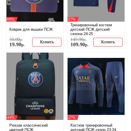
-60%
-27%
Тренировочный костюм
Коврик для мышки ПСЖ
детский ПСЖ детский
сезона 24-25
50
.
00
149
.
90
р.
р.
Купить
Купить
19
.
90
109
.
90
р.
р.
-44%
-27%
Рюкзак классический
Костюм тренировочный
цветной ПСЖ
детский ПСЖ сезон 23-24