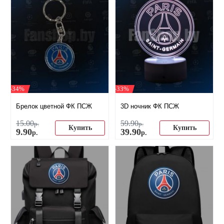
-34%
-33%
Брелок цветной ФК ПСЖ
3D ночник ФК ПСЖ
15
.
00
59
.
90
р.
р.
Купить
Купить
9
.
90
39
.
90
р.
р.