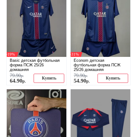
-19%
-31%
Basic детская футбольная
Econom детская
форма ПСЖ 25/26
футбольная форма ПСЖ
домашняя
25/26 домашняя
79
.
90
79
.
90
р.
р.
Купить
Купить
64
.
90
54
.
90
р.
р.