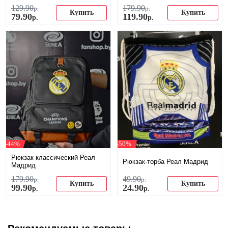
129
.
90
179
.
90
р.
р.
Купить
Купить
79
.
90
119
.
90
р.
р.
-44%
-50%
Рюкзак классический Реал
Рюкзак-торба Реал Мадрид
Мадрид
179
.
90
49
.
90
р.
р.
Купить
Купить
99
.
90
24
.
90
р.
р.