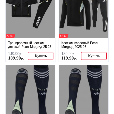
-27%
-37%
Тренировочный костюм
Костюм взрослый Реал
детский Реал Мадрид 25-26
Мадрид 2025-26
149
.
90
189
.
90
р.
р.
Купить
Купить
109
.
90
119
.
90
р.
р.