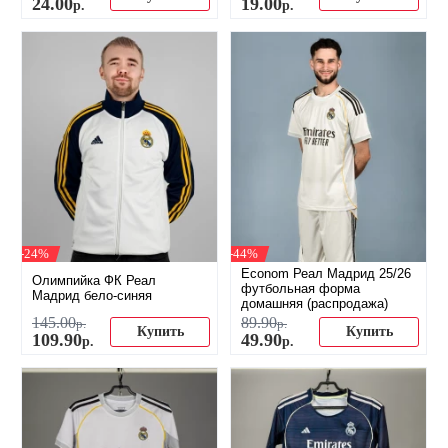
24
.
00
19
.
00
р.
р.
-24%
-44%
Econom Реал Мадрид 25/26
Олимпийка ФК Реал
футбольная форма
Мадрид бело-синяя
домашняя (распродажа)
145
.
00
89
.
90
р.
р.
Купить
Купить
109
.
90
49
.
90
р.
р.