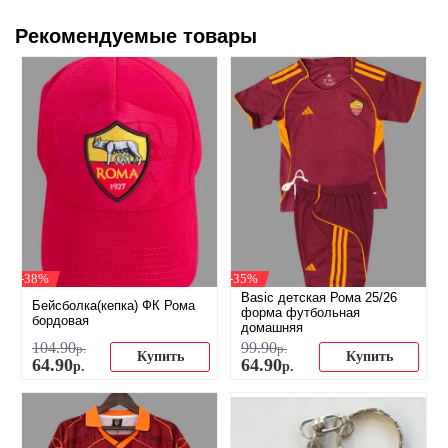
Рекомендуемые товары
-38%
-35%
Basic детская Рома 25/26
Бейсболка(кепка) ФК Рома
форма футбольная
бордовая
домашняя
104
.
90
99
.
90
р.
р.
Купить
Купить
64
.
90
64
.
90
р.
р.