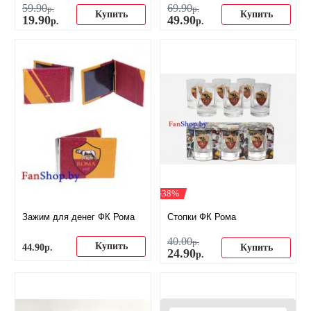
59
.
90
69
.
90
р.
р.
Купить
Купить
19
.
90
49
.
90
р.
р.
-38%
Зажим для денег ФК Рома
Стопки ФК Рома
40
.
00
р.
Купить
44
.
90
р.
Купить
24
.
90
р.