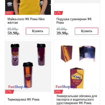
-30%
-11%
Майка-поло ФК Рома Nike
Подушка сувенирная ФК
жёлтая
Рома
85
.
00
45
.
00
р.
р.
Купить
Купить
59
.
90
39
.
90
р.
р.
-67%
-29%
Универсальная обложка для
Термокружка ФК Рома
паспорта и водительского
удостоверения ФК Рома