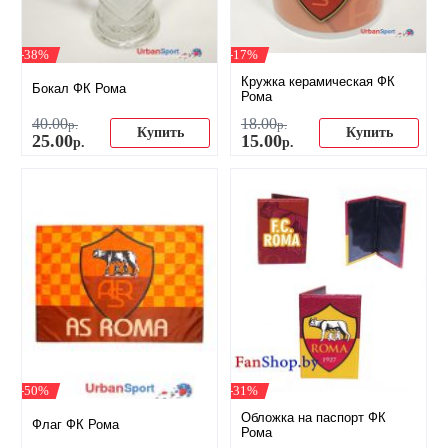
-38%
-17%
Кружка керамическая ФК
Бокал ФК Рома
Рома
40
.
00
18
.
00
р.
р.
Купить
Купить
25
.
00
15
.
00
р.
р.
-50%
-31%
Обложка на паспорт ФК
Флаг ФК Рома
Рома