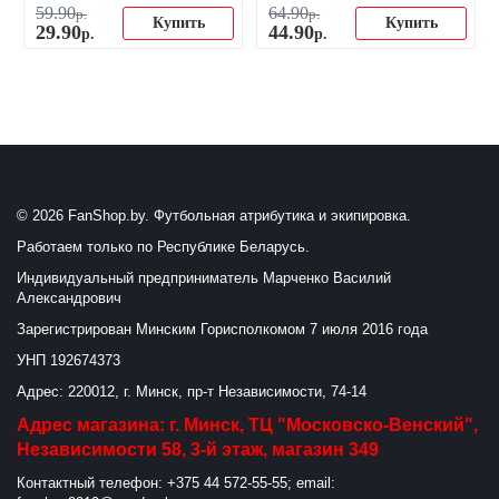
59
.
90
64
.
90
р.
р.
Купить
Купить
29
.
90
44
.
90
р.
р.
© 2026 FanShop.by. Футбольная атрибутика и экипировка.
Работаем только по Республике Беларусь.
Индивидуальный предприниматель Марченко Василий
Александрович
Зарегистрирован Минским Горисполкомом 7 июля 2016 года
УНП 192674373
Адрес: 220012, г. Минск, пр-т Независимости, 74-14
Адрес магазина: г. Минск, ТЦ "Московско-Венский",
Независимости 58, 3-й этаж, магазин 349
Контактный телефон: +375 44 572-55-55; email: