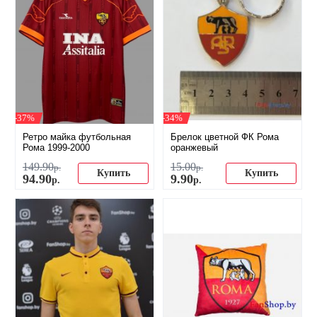
-37%
-34%
Ретро майка футбольная
Брелок цветной ФК Рома
Рома 1999-2000
оранжевый
149
.
90
15
.
00
р.
р.
Купить
Купить
94
.
90
9
.
90
р.
р.