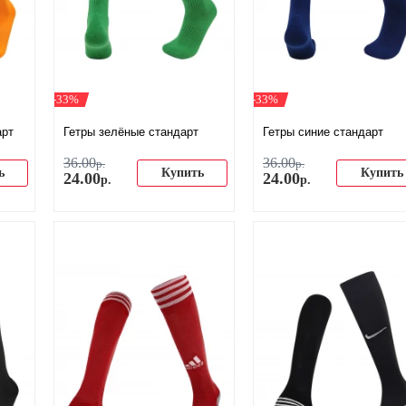
-33%
-33%
арт
Гетры зелёные стандарт
Гетры синие стандарт
36
.
00
36
.
00
р.
р.
ь
Купить
Купить
24
.
00
24
.
00
р.
р.