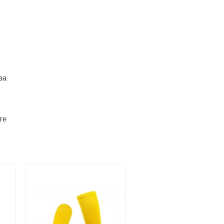
за
те