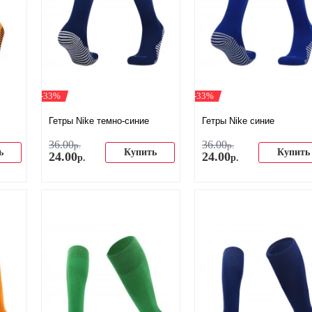
-33%
-33%
Гетры Nike темно-синие
Гетры Nike синие
36
.
00
36
.
00
р.
р.
ь
Купить
Купить
24
.
00
24
.
00
р.
р.