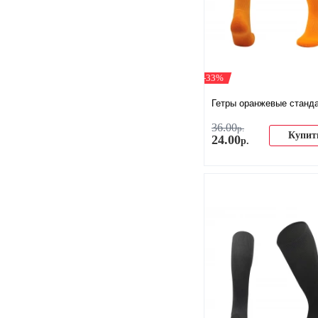
-33%
Гетры оранжевые станд
36
.
00
р.
Купит
24
.
00
р.