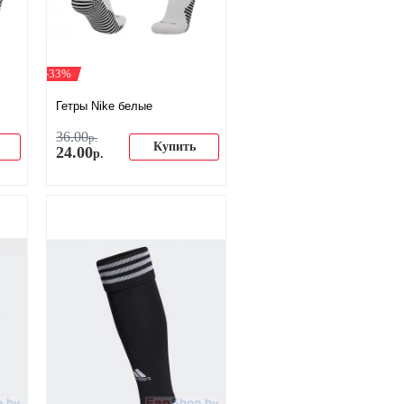
-33%
Гетры Nike белые
36
.
00
р.
Купить
24
.
00
р.