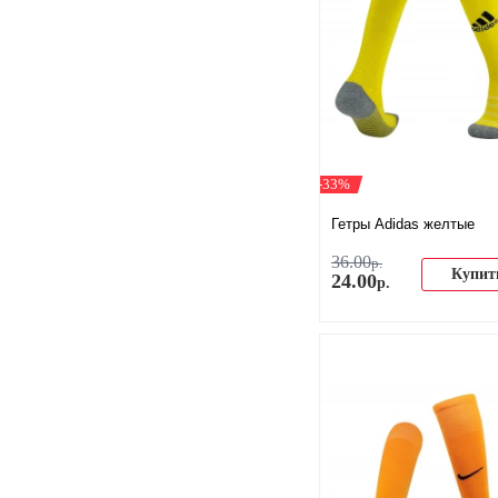
-33%
Гетры Adidas желтые
36
.
00
р.
Купит
24
.
00
р.