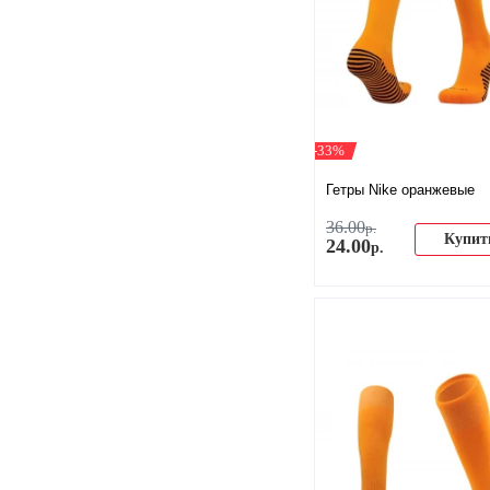
-33%
Гетры Nike оранжевые
36
.
00
р.
Купит
24
.
00
р.