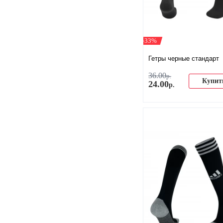
-33%
Гетры черные стандарт
36
.
00
р.
Купит
24
.
00
р.