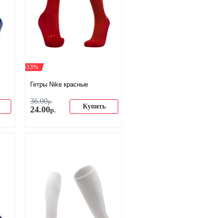
-33%
Гетры Nike красные
36
.
00
р.
Купить
24
.
00
р.