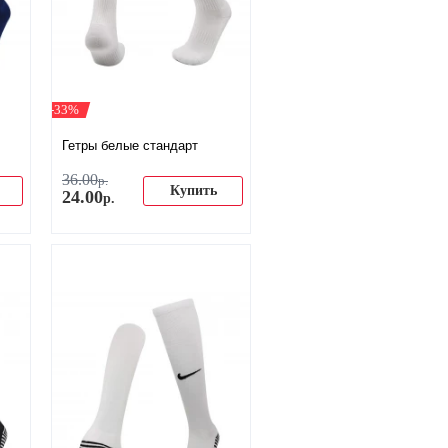
-33%
Гетры белые стандарт
36
.
00
р.
Купить
24
.
00
р.