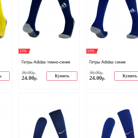
-33%
-33%
Гетры Adidas темно-синие
Гетры Adidas синие
36
.
00
36
.
00
р.
р.
ь
Купить
Купить
24
.
00
24
.
00
р.
р.