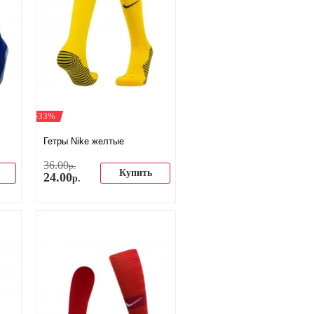
-33%
Гетры Nike желтые
36
.
00
р.
Купить
24
.
00
р.