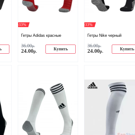
-33%
-33%
Гетры Adidas красные
Гетры Nike черный
36
.
00
36
.
00
р.
р.
ь
Купить
Купить
24
.
00
24
.
00
р.
р.