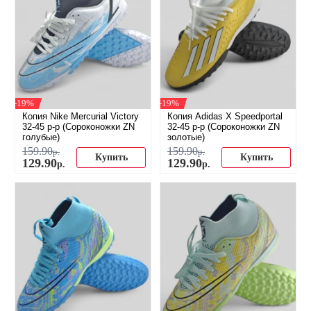
-19%
-19%
Копия Nike Mercurial Victory
Копия Adidas X Speedportal
32-45 р-р (Сороконожки ZN
32-45 р-р (Сороконожки ZN
голубые)
золотые)
159
.
90
159
.
90
р.
р.
Купить
Купить
129
.
90
129
.
90
р.
р.