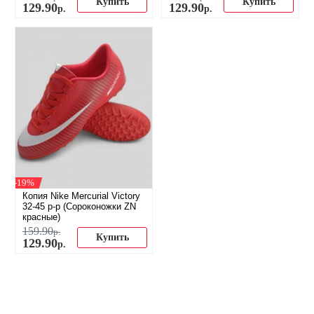
Купить
Купить
129
.
90
129
.
90
р.
р.
-19%
Копия Nike Mercurial Victory
32-45 р-р (Сороконожки ZN
красные)
159
.
90
р.
Купить
129
.
90
р.