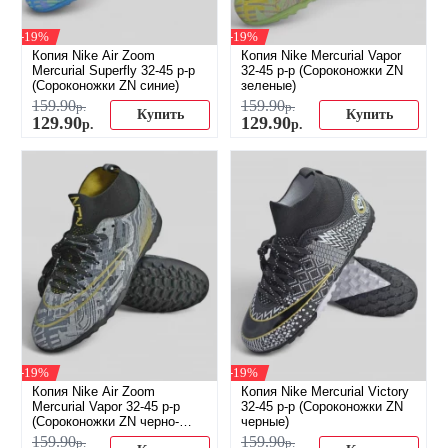
-19%
-19%
Копия Nike Air Zoom
Копия Nike Mercurial Vapor
Mercurial Superfly 32-45 р-р
32-45 р-р (Сороконожки ZN
(Сороконожки ZN синие)
зеленые)
159
.
90
159
.
90
р.
р.
Купить
Купить
129
.
90
129
.
90
р.
р.
-19%
-19%
Копия Nike Air Zoom
Копия Nike Mercurial Victory
Mercurial Vapor 32-45 р-р
32-45 р-р (Сороконожки ZN
(Сороконожки ZN черно-
черные)
белые)
159
.
90
159
.
90
р.
р.