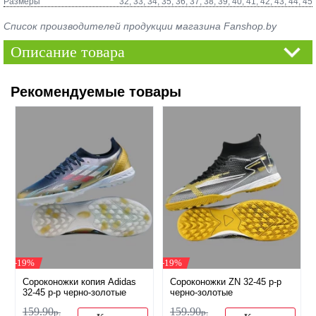
Размеры
32, 33, 34, 35, 36, 37, 38, 39, 40, 41, 42, 43, 44, 45
Список производителей продукции магазина Fanshop.by
Описание товара
Рекомендуемые товары
-19%
-19%
Сороконожки копия Adidas
Сороконожки ZN 32-45 р-р
32-45 р-р черно-золотые
черно-золотые
159
.
90
159
.
90
р.
р.