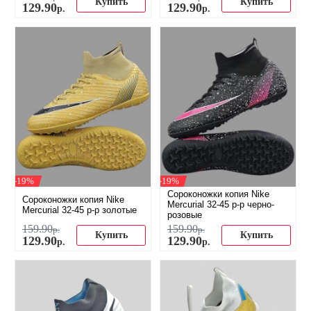
Купить
Купить
129
.
90
129
.
90
р.
р.
-19%
-19%
Сороконожки копия Nike
Сороконожки копия Nike
Mercurial 32-45 р-р черно-
Mercurial 32-45 р-р золотые
розовые
159
.
90
159
.
90
р.
р.
Купить
Купить
129
.
90
129
.
90
р.
р.