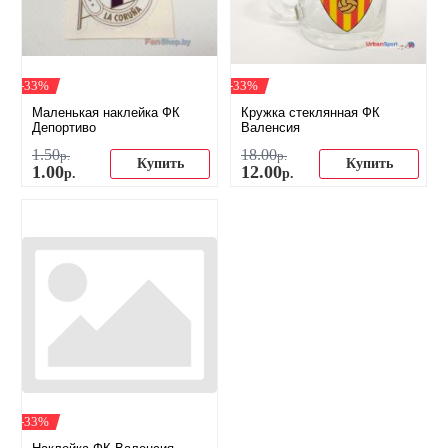
-33%
-33%
Маленькая наклейка ФК
Кружка стеклянная ФК
Депортиво
Валенсия
1
.
50
18
.
00
р.
р.
Купить
Купить
1
.
00
12
.
00
р.
р.
-33%