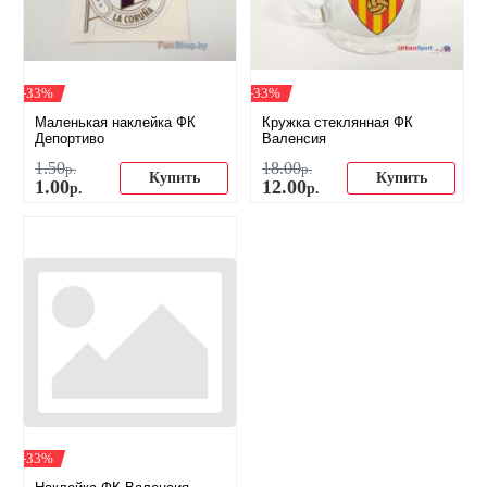
-33%
-33%
Маленькая наклейка ФК
Кружка стеклянная ФК
Депортиво
Валенсия
1
.
50
18
.
00
р.
р.
Купить
Купить
1
.
00
12
.
00
р.
р.
-33%