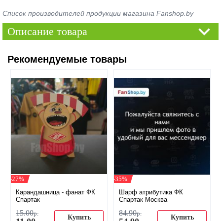
Список производителей продукции магазина Fanshop.by
Описание товара
Рекомендуемые товары
-27%
-35%
Карандашница - фанат ФК
Шарф атрибутика ФК
Спартак
Спартак Москва
15
.
00
84
.
90
р.
р.
Купить
Купить