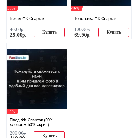
-38%
-46%
Бокал ФК Спартак
Толстовка ФК Спартак
40
.
00
129
.
90
р.
р.
Купить
Купить
25
.
00
69
.
90
р.
р.
-40%
Плед ФК Спартак (50%
хлопок + 50% акрил)
200
.
00
р.
Купить