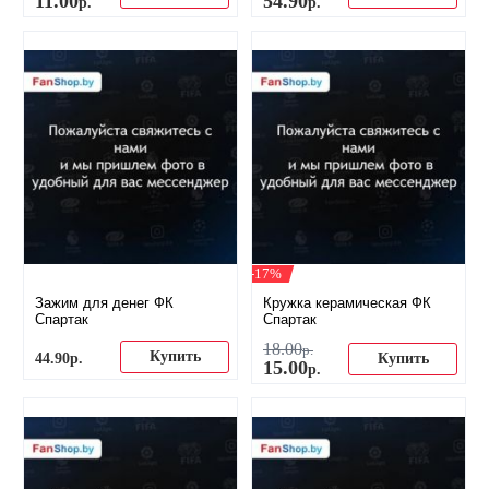
11
.
00
54
.
90
р.
р.
-17%
Зажим для денег ФК
Кружка керамическая ФК
Спартак
Спартак
18
.
00
р.
Купить
44
.
90
р.
Купить
15
.
00
р.