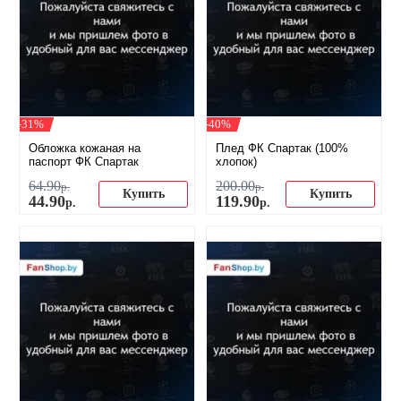
-31%
-40%
Обложка кожаная на
Плед ФК Спартак (100%
паспорт ФК Спартак
хлопок)
64
.
90
200
.
00
р.
р.
Купить
Купить
44
.
90
119
.
90
р.
р.