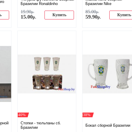
bro
Бразилии Ronaldinho
Бразилии Nike
19
.
90
85
.
00
р.
р.
ь
Купить
Купить
15
.
00
59
.
90
р.
р.
-40%
-38%
орной
Стопки - тюльпаны сб.
Бокал сборной Бразилии
Бразилии