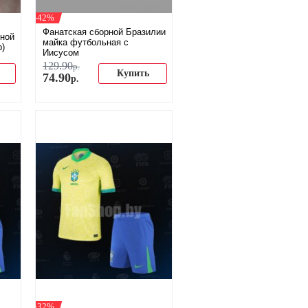
-42%
Фанатская сборной Бразилии
рной
майка футбольная с
р)
Иисусом
129
.
90
р.
Купить
74
.
90
р.
-32%