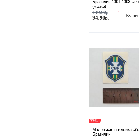
Бразилии 1991-1993 Um
(майка)
149
.
90
р.
Купит
94
.
90
р.
-33%
Маленькая наклейка сб
Бразилии