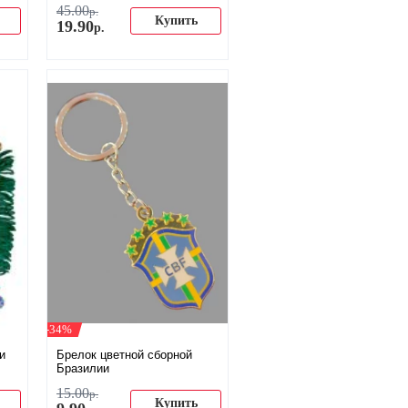
45
.
00
р.
Купить
19
.
90
р.
-34%
и
Брелок цветной сборной
Бразилии
15
.
00
р.
Купить