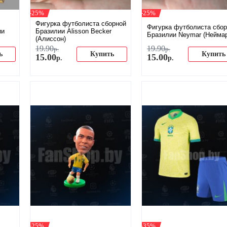
-25%
-25%
Фигурка футболиста сборной
Фигурка футболиста сбо
ии
Бразилии Alisson Becker
Бразилии Neymar (Нейма
(Алиссон)
19
.
90
19
.
90
р.
р.
ь
Купить
Купить
15
.
00
15
.
00
р.
р.
-25%
-35%