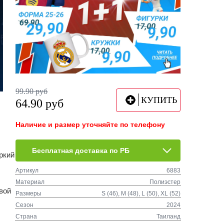
99.90
руб
КУПИТЬ
64.90
руб
Наличие и размер уточняйте по телефону
Бесплатная доставка по РБ
ркий
Артикул
6883
Материал
Полиэстер
вой
Размеры
S (46), M (48), L (50), XL (52)
Сезон
2024
Страна
Таиланд