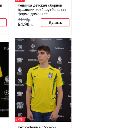
ии
Реплика детская сборной
Бразилии 2024 футбольная
форма домашняя
94
.
90
р.
Купить
64
.
90
р.
-37%
Ретро-форма сборной