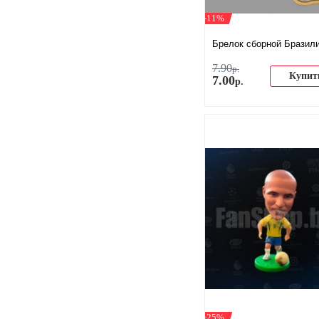
-11%
Брелок сборной Бразил
7
.
90
р.
Купит
7
.
00
р.
-25%