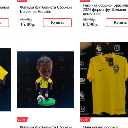
Реплика сборной Бразил
орной
Фигурка футболиста Сборной
2024 форма футбольная
Бразилии Ronaldo
домашняя
19
.
90
99
.
90
р.
р.
ь
Купить
Купить
15
.
00
64
.
90
р.
р.
-25%
-30%
Фигурка футболиста Сборной
Майка-поло сборной