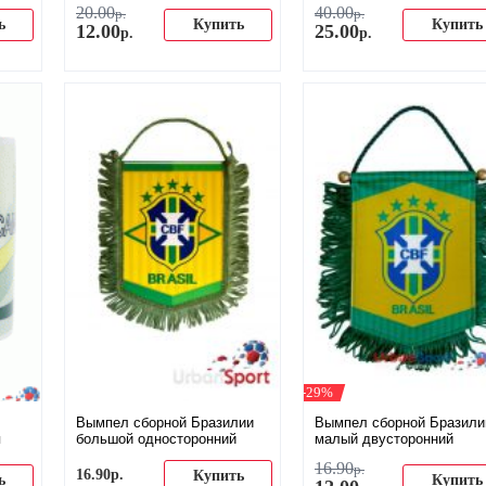
20
.
00
40
.
00
р.
р.
ь
Купить
Купить
12
.
00
25
.
00
р.
р.
-29%
Вымпел сборной Бразилии
Вымпел сборной Бразили
я
большой односторонний
малый двусторонний
16
.
90
р.
16
.
90
р.
Купить
ь
Купить