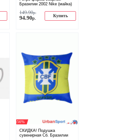
Бразилии 2002 Nike (майка)
149
.
90
р.
Купить
94
.
90
р.
-56%
СКИДКА! Подушка
сувенирная Сб. Бразилии