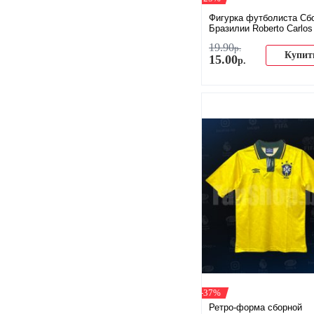
Фигурка футболиста Сб
Бразилии Roberto Carlos
19
.
90
р.
Купит
15
.
00
р.
-37%
Ретро-форма сборной