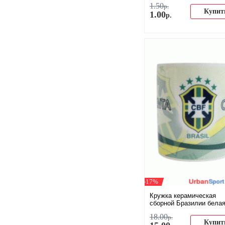
1
.
50
р.
Купит
1
.
00
р.
-17%
Кружка керамическая
сборной Бразилии бела
18
.
00
р.
Купит