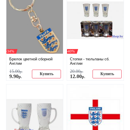
-34%
-40%
Брелок цветной сборной
​Стопки - тюльпаны сб.
Англии
Англии
15
.
00
20
.
00
р.
р.
Купить
Купить
9
.
90
12
.
00
р.
р.