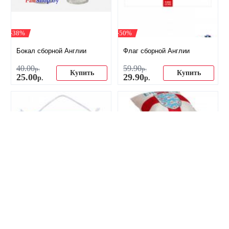
-38%
-50%
Бокал сборной Англии
Флаг сборной Англии
40
.
00
59
.
90
р.
р.
Купить
Купить
25
.
00
29
.
90
р.
р.
-56%
Вымпел сборной Англии
СКИДКА! Подушка
большой односторонний
сувенирная Сб. Англии