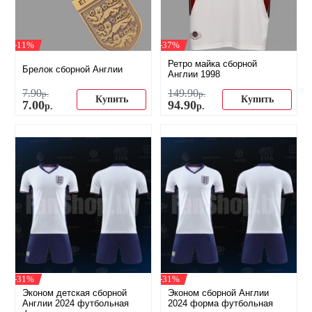
-11%
-37%
Ретро майка сборной
Брелок сборной Англии
Англии 1998
7
.
90
149
.
90
р.
р.
Купить
Купить
7
.
00
94
.
90
р.
р.
-31%
-31%
Эконом детская сборной
Эконом сборной Англии
Англии 2024 футбольная
2024 форма футбольная