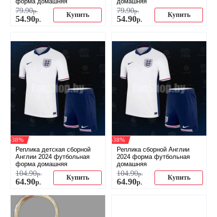
форма домашняя
домашняя
79
.
90
79
.
90
р.
р.
Купить
Купить
54
.
90
54
.
90
р.
р.
-38%
-38%
Реплика детская сборной
Реплика сборной Англии
Англии 2024 футбольная
2024 форма футбольная
форма домашняя
домашняя
104
.
90
104
.
90
р.
р.
Купить
Купить
64
.
90
64
.
90
р.
р.