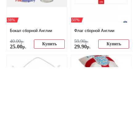
-38%
-50%
Бокал сборной Англии
Флаг сборной Англии
40
.
00
59
.
90
р.
р.
Купить
Купить
25
.
00
29
.
90
р.
р.
-56%
Вымпел сборной Англии
СКИДКА! Подушка
большой односторонний
сувенирная Сб. Англии