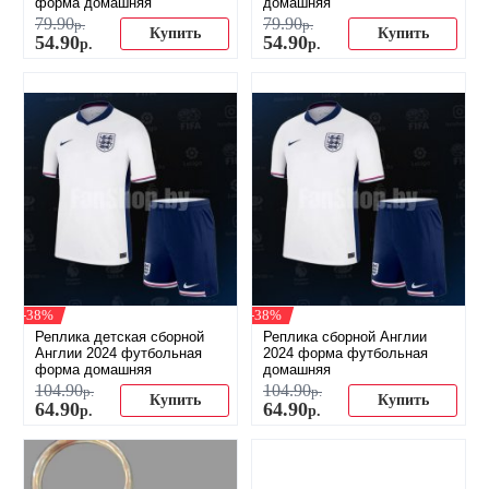
форма домашняя
домашняя
79
.
90
79
.
90
р.
р.
Купить
Купить
54
.
90
54
.
90
р.
р.
-38%
-38%
Реплика детская сборной
Реплика сборной Англии
Англии 2024 футбольная
2024 форма футбольная
форма домашняя
домашняя
104
.
90
104
.
90
р.
р.
Купить
Купить
64
.
90
64
.
90
р.
р.