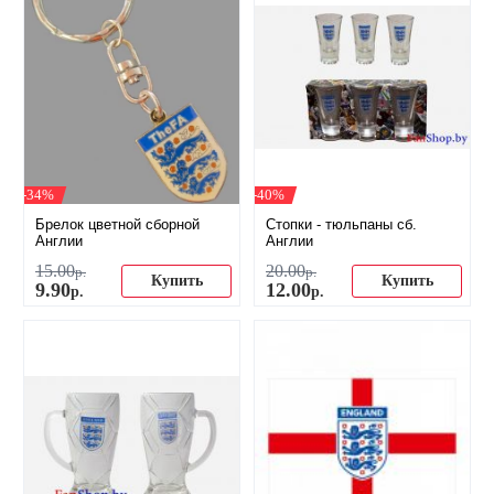
-34%
-40%
Брелок цветной сборной
​Стопки - тюльпаны сб.
Англии
Англии
15
.
00
20
.
00
р.
р.
Купить
Купить
9
.
90
12
.
00
р.
р.