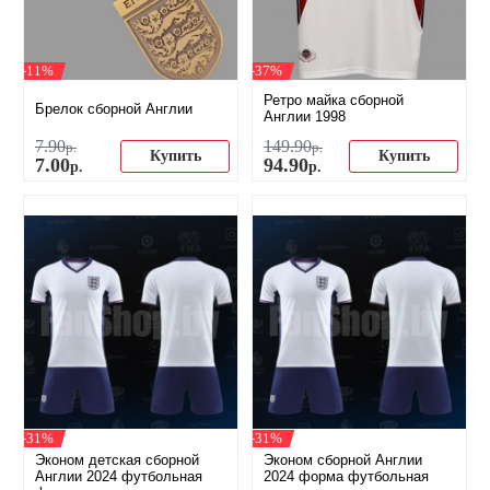
-11%
-37%
Ретро майка сборной
Брелок сборной Англии
Англии 1998
7
.
90
149
.
90
р.
р.
Купить
Купить
7
.
00
94
.
90
р.
р.
-31%
-31%
Эконом детская сборной
Эконом сборной Англии
Англии 2024 футбольная
2024 форма футбольная