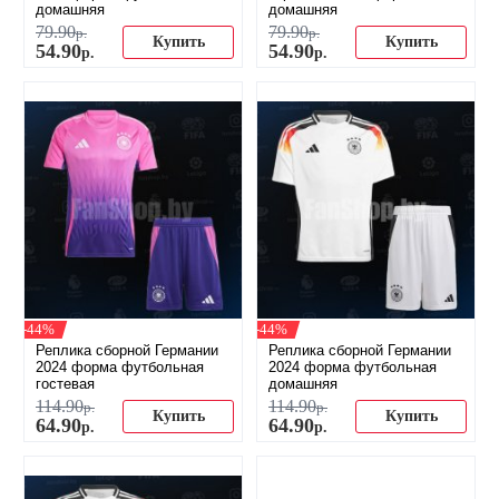
домашняя
домашняя
79
.
90
79
.
90
р.
р.
Купить
Купить
54
.
90
54
.
90
р.
р.
-44%
-44%
Реплика сборной Германии
Реплика сборной Германии
2024 форма футбольная
2024 форма футбольная
гостевая
домашняя
114
.
90
114
.
90
р.
р.
Купить
Купить
64
.
90
64
.
90
р.
р.