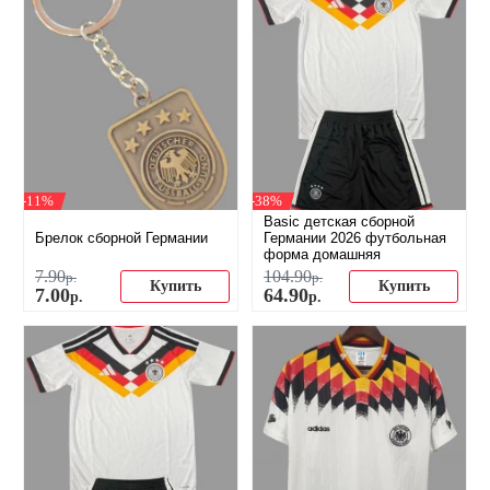
-11%
-38%
Basic детская сборной
Брелок сборной Германии
Германии 2026 футбольная
форма домашняя
7
.
90
104
.
90
р.
р.
Купить
Купить
7
.
00
64
.
90
р.
р.