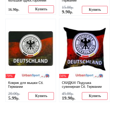
большой односторонний
Германии
15
.
00
р.
Купить
16
.
90
р.
Купить
9
.
90
р.
-70%
-56%
Коврик для мышки Сб.
СКИДКА! Подушка
Германии
сувенирная Сб. Германии
20
.
00
45
.
00
р.
р.
Купить
Купить
5
.
99
19
.
90
р.
р.