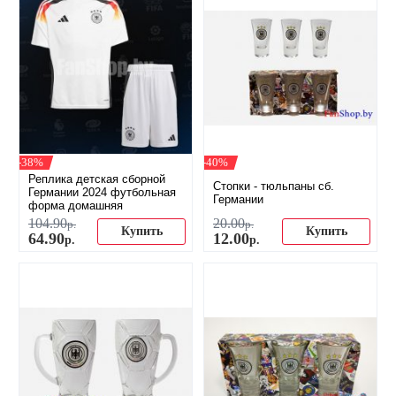
-38%
-40%
Реплика детская сборной
Стопки - тюльпаны сб.
Германии 2024 футбольная
Германии
форма домашняя
104
.
90
20
.
00
р.
р.
Купить
Купить
64
.
90
12
.
00
р.
р.