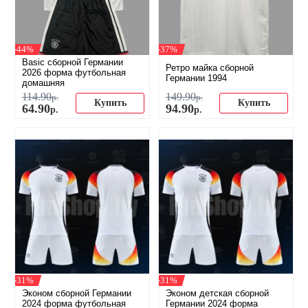
-44%
-37%
Basic сборной Германии
Ретро майка сборной
2026 форма футбольная
Германии 1994
домашняя
114
.
90
149
.
90
р.
р.
Купить
Купить
64
.
90
94
.
90
р.
р.
-31%
-31%
Эконом сборной Германии
Эконом детская сборной
2024 форма футбольная
Германии 2024 форма