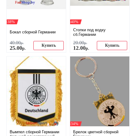
-38%
-40%
Стопки под водку
Бокал сборной Германии
сб.Германии
40
.
00
20
.
00
р.
р.
Купить
Купить
25
.
00
12
.
00
р.
р.
-34%
Вымпел сборной Германии
Брелок цветной сборной