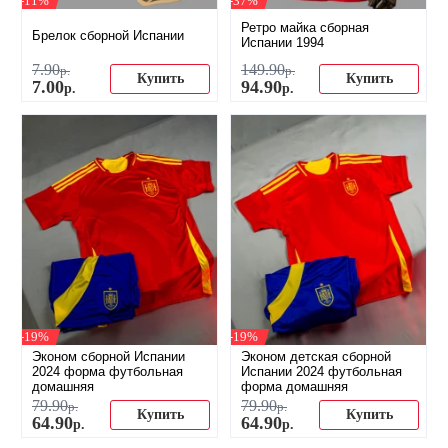
-11%
-37%
Ретро майка сборная
Брелок сборной Испании
Испании 1994
7
.
90
149
.
90
р.
р.
Купить
Купить
7
.
00
94
.
90
р.
р.
-19%
-19%
Эконом сборной Испании
Эконом детская сборной
2024 форма футбольная
Испании 2024 футбольная
домашняя
форма домашняя
79
.
90
79
.
90
р.
р.
Купить
Купить
64
.
90
64
.
90
р.
р.