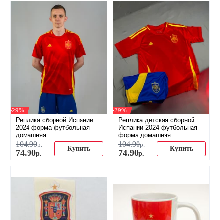
-29%
-29%
Реплика сборной Испании
Реплика детская сборной
2024 форма футбольная
Испании 2024 футбольная
домашняя
форма домашняя
104
.
90
104
.
90
р.
р.
Купить
Купить
74
.
90
74
.
90
р.
р.