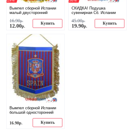
-29%
-56%
Вымпел сборной Испании
СКИДКА! Подушка
малый двусторонний
сувенирная Сб. Испании
16
.
90
45
.
00
р.
р.
Купить
Купить
12
.
00
19
.
90
р.
р.
Вымпел сборной Испании
большой односторонний
Купить
16
.
90
р.