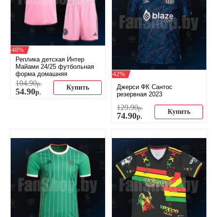
-48%
Реплика детская Интер
Майами 24/25 футбольная
форма домашняя
-42%
104
.
90
р.
Джерси ФК Сантос
Купить
54
.
90
р.
резервная 2023
129
.
90
р.
Купить
74
.
90
р.