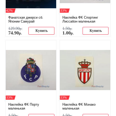
-42%
-33%
Фанатская джерси сб.
Наклейка ФК Спортинг
Японии Самурай
Лиссабон маленькая
129
.
90
1
.
50
р.
р.
Купить
Купить
74
.
90
1
.
00
р.
р.
-33%
-33%
Наклейка ФК Порту
Наклейка ФК Монако
маленькая
маленькая
1
.
50
1
.
50
р.
р.