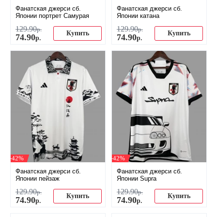
Фанатская джерси сб.
Фанатская джерси сб.
Японии портрет Самурая
Японии катана
129
.
90
129
.
90
р.
р.
Купить
Купить
74
.
90
74
.
90
р.
р.
-42%
-42%
Фанатская джерси сб.
Фанатская джерси сб.
Японии пейзаж
Японии Supra
129
.
90
129
.
90
р.
р.
Купить
Купить
74
.
90
74
.
90
р.
р.