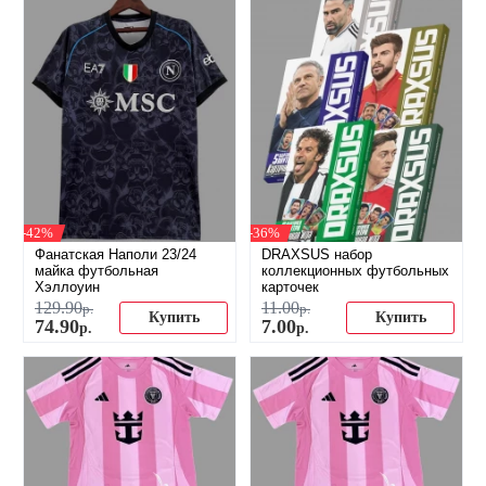
-42%
-36%
Фанатская Наполи 23/24
DRAXSUS набор
майка футбольная
коллекционных футбольных
Хэллоуин
карточек
129
.
90
11
.
00
р.
р.
Купить
Купить
74
.
90
7
.
00
р.
р.