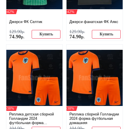
-42%
-42%
Джерси ФК Селтик
Джерси фанатская ФК Аякс
129
.
90
129
.
90
р.
р.
Купить
Купить
74
.
90
74
.
90
р.
р.
-38%
-38%
Реплика детская сборной
Реплика сборной Голландии
Голландии 2024
2024 форма футбольная
футбольная форма
домашняя
домашняя
104
.
90
104
.
90
р.
р.