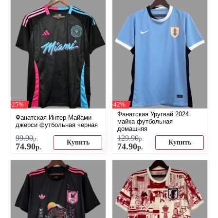
-25%
-42%
Фанатская Уругвай 2024
Фанатская Интер Майами
майка футбольная
джерси футбольная черная
домашняя
99
.
90
129
.
90
р.
р.
Купить
Купить
74
.
90
74
.
90
р.
р.