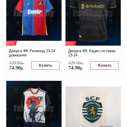
-42%
-42%
Джерси ФК Ричмонд 23-24
Джерси ФК Лацио гостевая
домашняя
23-24
129
.
90
129
.
90
р.
р.
Купить
Купить
74
.
90
74
.
90
р.
р.