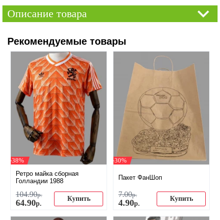
Описание товара
Рекомендуемые товары
-38%
-30%
Ретро майка сборная
Пакет ФанШоп
Голландии 1988
104
.
90
7
.
00
р.
р.
Купить
Купить
64
.
90
4
.
90
р.
р.