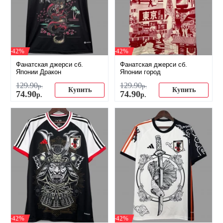
-42%
-42%
Фанатская джерси сб.
Фанатская джерси сб.
Японии Дракон
Японии город
129
.
90
129
.
90
р.
р.
Купить
Купить
74
.
90
74
.
90
р.
р.
-42%
-42%