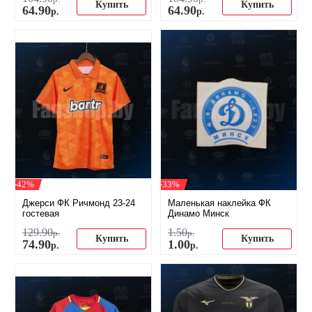
Купить
Купить
64
.
90
64
.
90
р.
р.
-42%
-33%
Джерси ФК Ричмонд 23-24
Маленькая наклейка ФК
гостевая
Динамо Минск
129
.
90
1
.
50
р.
р.
Купить
Купить
74
.
90
1
.
00
р.
р.