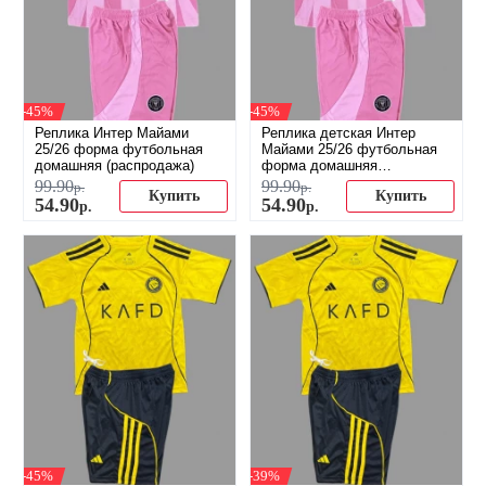
-45%
-45%
Реплика Интер Майами
Реплика детская Интер
25/26 форма футбольная
Майами 25/26 футбольная
домашняя (распродажа)
форма домашняя
(распродажа)
99
.
90
99
.
90
р.
р.
Купить
Купить
54
.
90
54
.
90
р.
р.
-45%
-39%