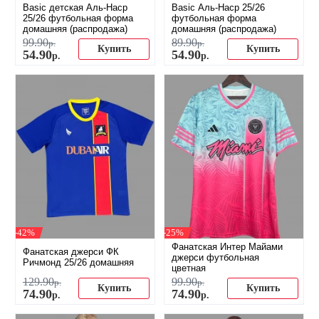
Basic детская Аль-Наср
Basic Аль-Наср 25/26
25/26 футбольная форма
футбольная форма
домашняя (распродажа)
домашняя (распродажа)
99
.
90
89
.
90
р.
р.
Купить
Купить
54
.
90
54
.
90
р.
р.
-42%
-25%
Фанатская Интер Майами
Фанатская джерси ФК
джерси футбольная
Ричмонд 25/26 домашняя
цветная
129
.
90
99
.
90
р.
р.
Купить
Купить
74
.
90
74
.
90
р.
р.