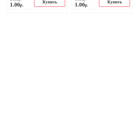
Купить
Купить
1
.
00
1
.
00
р.
р.
-33%
-33%
Наклейка ФК Марсель
Маленькая наклейка ФК
маленькая
Галатасарай
1
.
50
1
.
50
р.
р.
Купить
Купить
1
.
00
1
.
00
р.
р.