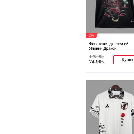
-42%
Фанатская джерси сб.
Японии Дракон
129
.
90
р.
Купит
74
.
90
р.