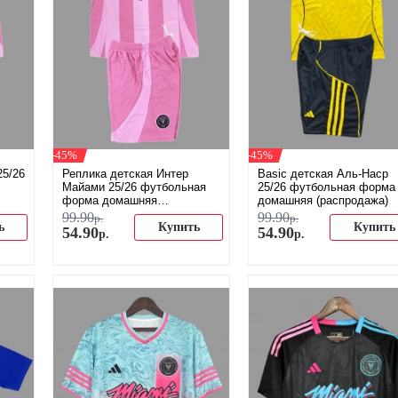
-45%
-45%
25/26
Реплика детская Интер
Basic детская Аль-Наср
Майами 25/26 футбольная
25/26 футбольная форма
форма домашняя
домашняя (распродажа)
(распродажа)
99
.
90
99
.
90
р.
р.
ь
Купить
Купить
54
.
90
54
.
90
р.
р.