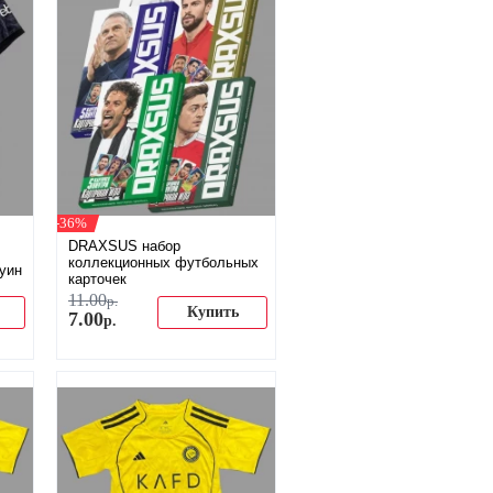
-36%
DRAXSUS набор
коллекционных футбольных
уин
карточек
11
.
00
р.
Купить
7
.
00
р.