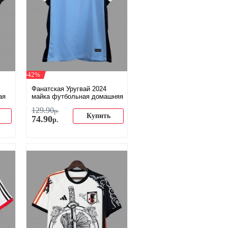
-42%
Фанатская Уругвай 2024
ая
майка футбольная домашняя
129
.
90
р.
Купить
74
.
90
р.