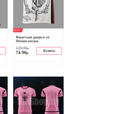
-42%
Фанатская джерси сб.
Японии катана
129
.
90
р.
Купить
74
.
90
р.