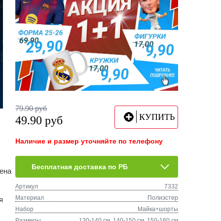
79.90
руб
КУПИТЬ
49.90
руб
Наличие и размер уточняйте по телефону
Бесплатная доставка по РБ
ена
Артикул
7332
Материал
Полиэстер
я
Набор
Майка+шорты
Размеры
130-140 см, 140-150 см, 150-160 см