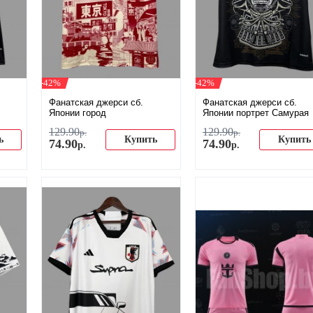
-42%
-42%
Фанатская джерси сб.
Фанатская джерси сб.
Японии город
Японии портрет Самурая
129
.
90
129
.
90
р.
р.
ь
Купить
Купить
74
.
90
74
.
90
р.
р.