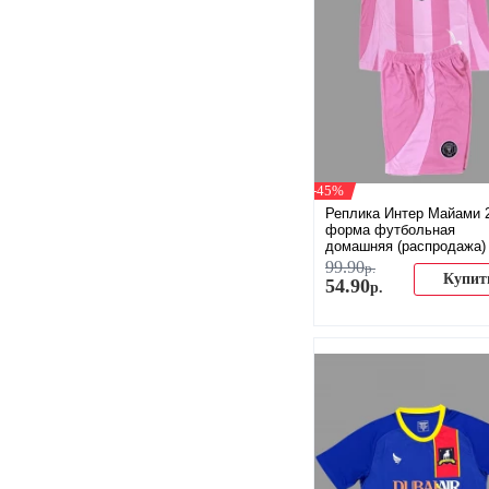
-45%
Реплика Интер Майами 
форма футбольная
домашняя (распродажа)
99
.
90
р.
Купит
54
.
90
р.