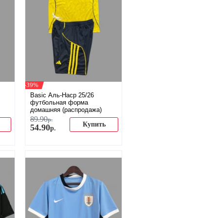
-39%
Basic Аль-Наср 25/26
футбольная форма
домашняя (распродажа)
89
.
90
р.
Купить
54
.
90
р.