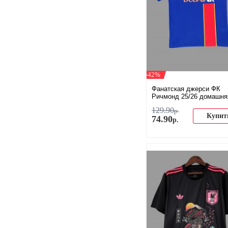
-42%
Фанатская джерси ФК
Ричмонд 25/26 домашня
129
.
90
р.
Купит
74
.
90
р.