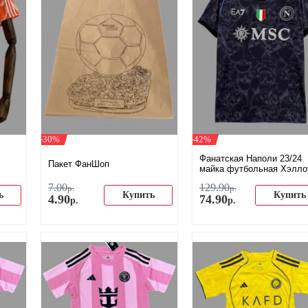
-30%
-42%
Фанатская Наполи 23/24
Пакет ФанШоп
майка футбольная Хэлло
7
.
00
129
.
90
р.
р.
ь
Купить
Купить
4
.
90
74
.
90
р.
р.