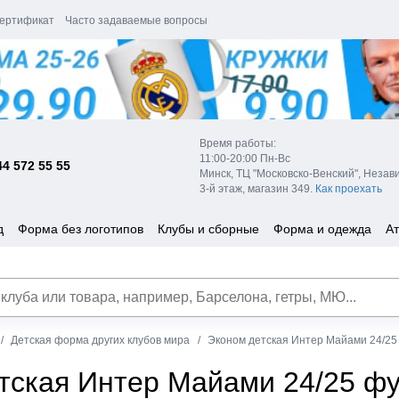
ертификат
Часто задаваемые вопросы
Время работы:
11:00-20:00 Пн-Вс
44 572 55 55
Минск, ТЦ "Московско-Венский", Незав
3-й этаж, магазин 349.
Как проехать
д
Форма без логотипов
Клубы и сборные
Форма и одежда
Ат
Детская форма других клубов мира
Эконом детская Интер Майами 24/25
тская Интер Майами 24/25 ф