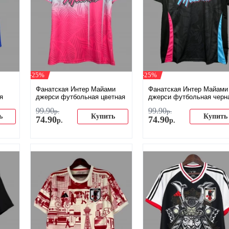
-25%
-25%
Фанатская Интер Майами
Фанатская Интер Майами
я
джерси футбольная цветная
джерси футбольная черн
99
.
90
99
.
90
р.
р.
ь
Купить
Купить
74
.
90
74
.
90
р.
р.