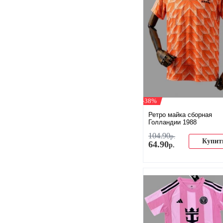
-38%
Ретро майка сборная
Голландии 1988
104
.
90
р.
Купит
64
.
90
р.