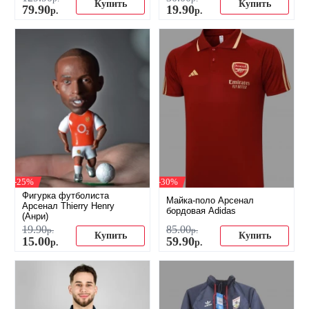
Купить
Купить
79
.
90
19
.
90
р.
р.
-25%
-30%
Фигурка футболиста
Майка-поло Арсенал
Арсенал Thierry Henry
бордовая Adidas
(Анри)
19
.
90
85
.
00
р.
р.
Купить
Купить
15
.
00
59
.
90
р.
р.