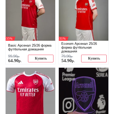
-35%
-31%
Econom Арсенал 25/26
Basic Арсенал 25/26 форма
форма футбольная
футбольная домашняя
домашняя
99
.
90
79
.
90
р.
р.
Купить
Купить
64
.
90
54
.
90
р.
р.