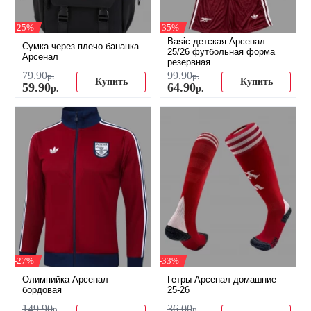
-25%
-35%
Basic детская Арсенал
Сумка через плечо бананка
25/26 футбольная форма
Арсенал
резервная
79
.
90
99
.
90
р.
р.
Купить
Купить
59
.
90
64
.
90
р.
р.
-27%
-33%
Олимпийка Арсенал
Гетры Арсенал домашние
бордовая
25-26
149
.
90
36
.
00
р.
р.