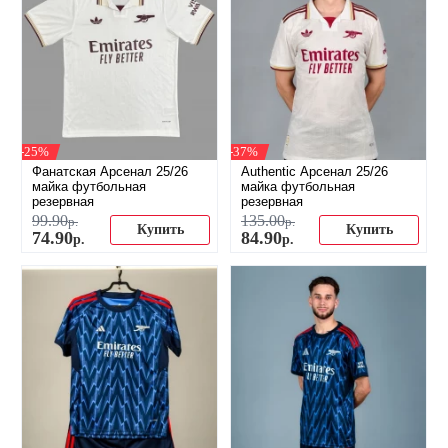
-25%
-37%
Фанатская Арсенал 25/26
Authentic Арсенал 25/26
майка футбольная
майка футбольная
резервная
резервная
99
.
90
135
.
00
р.
р.
Купить
Купить
74
.
90
84
.
90
р.
р.