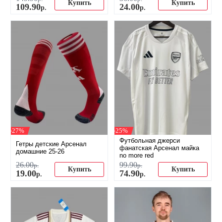
Купить
Купить
109
.
90
24
.
00
р.
р.
-27%
-25%
Футбольная джерси
Гетры детские Арсенал
фанатская Арсенал майка
домашние 25-26
no more red
26
.
00
99
.
90
р.
р.
Купить
Купить
19
.
00
74
.
90
р.
р.