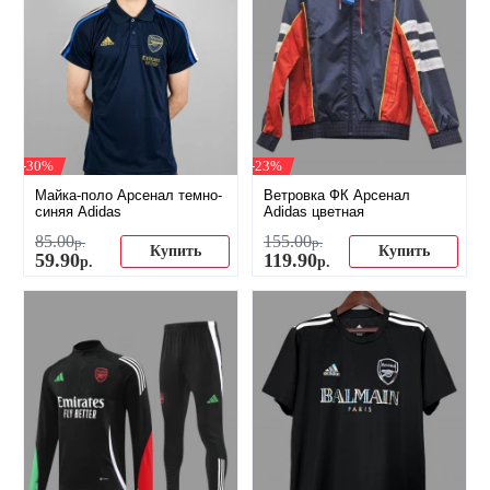
-30%
-23%
Майка-поло Арсенал темно-
Ветровка ФК Арсенал
синяя Adidas
Adidas цветная
85
.
00
155
.
00
р.
р.
Купить
Купить
59
.
90
119
.
90
р.
р.