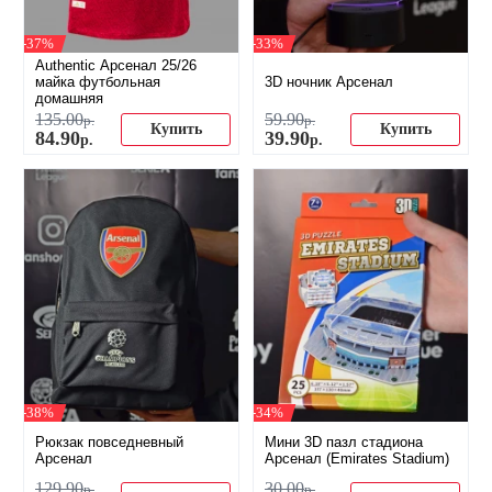
-37%
-33%
Authentic Арсенал 25/26
майка футбольная
3D ночник Арсенал
домашняя
135
.
00
59
.
90
р.
р.
Купить
Купить
84
.
90
39
.
90
р.
р.
-38%
-34%
Рюкзак повседневный
Мини 3D пазл стадиона
Арсенал
Арсенал (Emirates Stadium)
129
.
90
30
.
00
р.
р.