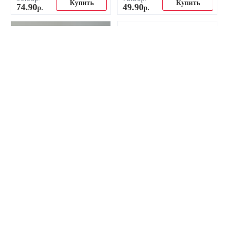
Купить
Купить
74
.
90
49
.
90
р.
р.
-45%
-37%
Authentic Арсенал 24/25
Ретро-майка ФК Арсенал
майка футбольная
1999 гостевая
домашняя
135
.
00
149
.
90
р.
р.
Купить
Купить
74
.
90
94
.
90
р.
р.