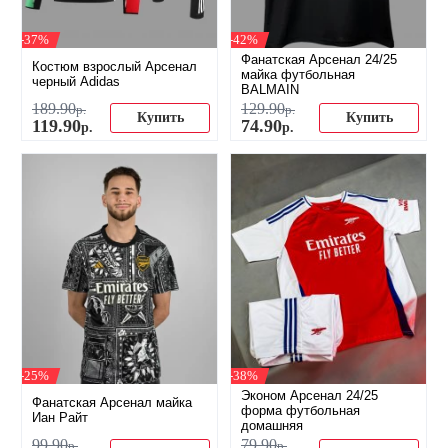
-37%
-42%
Фанатская Арсенал 24/25
Костюм взрослый Арсенал
майка футбольная
черный Adidas
BALMAIN
189
.
90
129
.
90
р.
р.
Купить
Купить
119
.
90
74
.
90
р.
р.
-25%
-38%
Эконом Арсенал 24/25
Фанатская Арсенал майка
форма футбольная
Иан Райт
домашняя
99
.
90
79
.
90
р.
р.