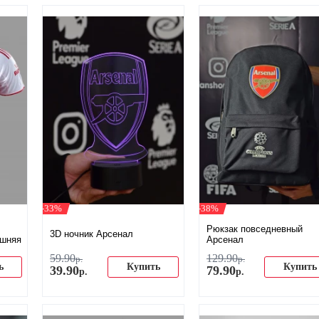
-33%
-38%
Рюкзак повседневный
3D ночник Арсенал
ашняя
Арсенал
59
.
90
129
.
90
р.
р.
ь
Купить
Купить
39
.
90
79
.
90
р.
р.