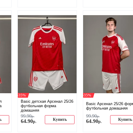
-35%
-35%
л
Basic детская Арсенал 25/26
Basic Арсенал 25/26 фор
а
футбольная форма
футбольная домашняя
домашняя
99
.
90
99
.
90
р.
р.
ь
Купить
Купить
64
.
90
64
.
90
р.
р.