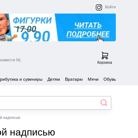
Войти
исимости 58,
Корзина
рибутика и сувениры
Детям
Вратарю
Мячи
Обувь
ой надписью
ой надписью