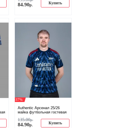
р.
Купить
84
.
90
р.
-37%
Authentic Арсенал 25/26
вая
майка футбольная гостевая
135
.
00
р.
Купить
84
.
90
р.