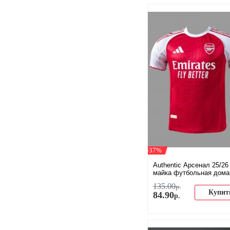
-37%
Authentic Арсенал 25/26
майка футбольная дом
135
.
00
р.
Купит
84
.
90
р.