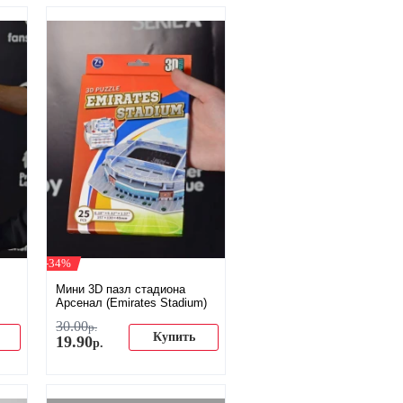
-34%
Мини 3D пазл стадиона
Арсенал (Emirates Stadium)
30
.
00
р.
Купить
19
.
90
р.