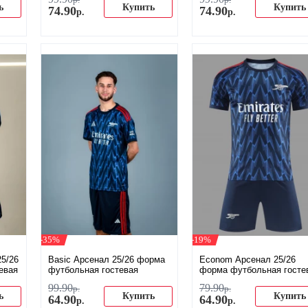
р.
р.
ь
Купить
Купить
74
.
90
74
.
90
р.
р.
-35%
-19%
25/26
Basic Арсенал 25/26 форма
Econom Арсенал 25/26
евая
футбольная гостевая
форма футбольная госте
99
.
90
79
.
90
р.
р.
ь
Купить
Купить
64
.
90
64
.
90
р.
р.