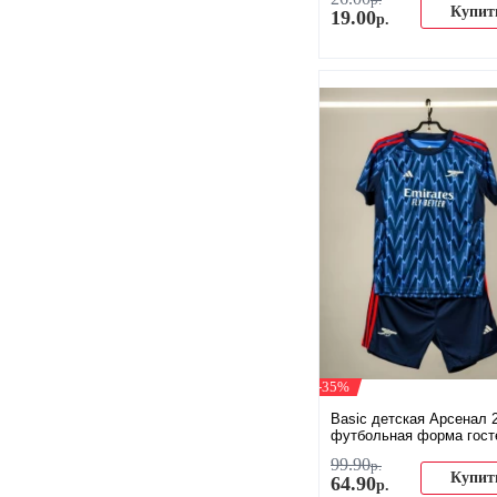
р.
Купит
19
.
00
р.
-35%
Basic детская Арсенал 
футбольная форма гост
99
.
90
р.
Купит
64
.
90
р.