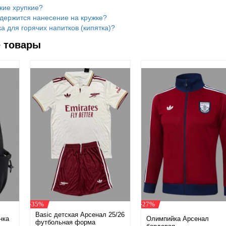
кие хрупкие?
 держится нанесение на кружке?
а для горячих напитков (кипятка)?
 товары
-35%
-27%
Basic детская Арсенал 25/26
нка
Олимпийка Арсенал
футбольная форма