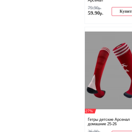
Арсенал
79
.
90
р.
Купит
59
.
90
р.
-27%
Гетры детские Арсенал
домашние 25-26
26
.
00