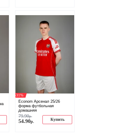
-31%
Econom Арсенал 25/26
ма
форма футбольная
домашняя
79
.
90
р.
Купить
54
.
90
р.