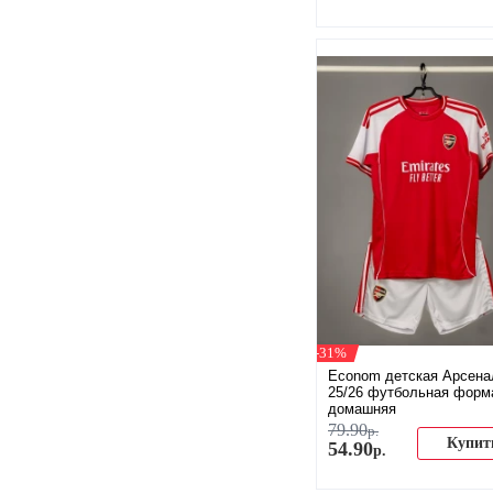
-31%
Econom детская Арсена
25/26 футбольная форм
домашняя
79
.
90
р.
Купит
54
.
90
р.