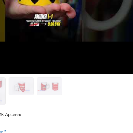
ФК Арсенал
ки?