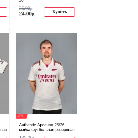
26
36
.
00
р.
Купить
24
.
00
р.
-37%
Authentic Арсенал 25/26
вная
майка футбольная резервная
135
.
00