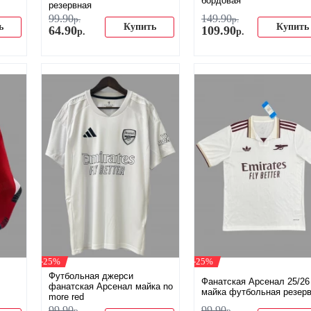
бордовая
резервная
99
.
90
149
.
90
р.
р.
ь
Купить
Купить
64
.
90
109
.
90
р.
р.
-25%
-25%
Футбольная джерси
Фанатская Арсенал 25/26
фанатская Арсенал майка no
майка футбольная резер
more red
99
.
90
99
.
90