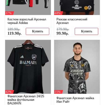
-37%
-44%
Костюм взрослый Арсенал
Рюкзак классический
черный Adidas
Арсенал
189
.
90
179
.
90
р.
р.
Купить
Купить
119
.
90
99
.
90
р.
р.
-42%
-25%
Фанатская Арсенал 24/25
Фанатская Арсенал майка
майка футбольная
Иан Райт
BALMAIN