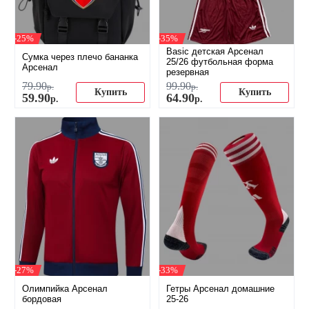
-25%
-35%
Basic детская Арсенал
Сумка через плечо бананка
25/26 футбольная форма
Арсенал
резервная
79
.
90
99
.
90
р.
р.
Купить
Купить
59
.
90
64
.
90
р.
р.
-27%
-33%
Олимпийка Арсенал
Гетры Арсенал домашние
бордовая
25-26