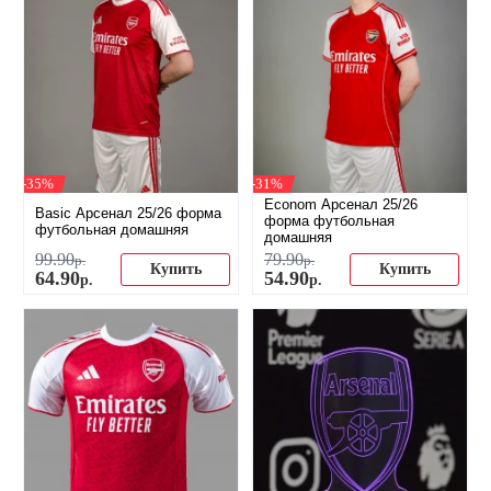
-35%
-31%
Econom Арсенал 25/26
Basic Арсенал 25/26 форма
форма футбольная
футбольная домашняя
домашняя
99
.
90
79
.
90
р.
р.
Купить
Купить
64
.
90
54
.
90
р.
р.