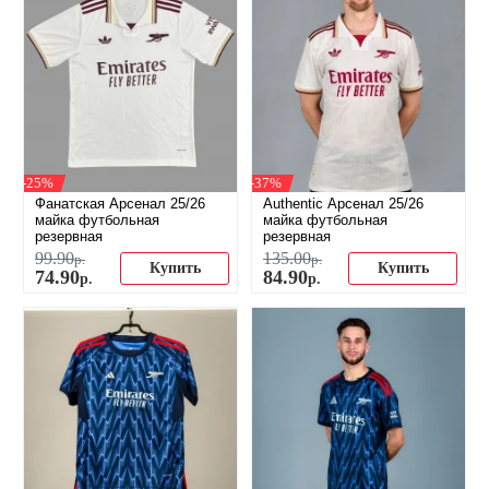
-25%
-37%
Фанатская Арсенал 25/26
Authentic Арсенал 25/26
майка футбольная
майка футбольная
резервная
резервная
99
.
90
135
.
00
р.
р.
Купить
Купить
74
.
90
84
.
90
р.
р.